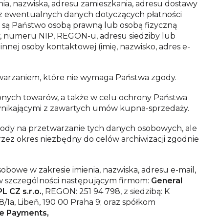
, nazwiska, adresu zamieszkania, adresu dostawy
az ewentualnych danych dotyczących płatności
 są Państwo osobą prawną lub osobą fizyczną
, numeru NIP, REGON-u, adresu siedziby lub
innej osoby kontaktowej (imię, nazwisko, adres e-
warzaniem, które nie wymaga Państwa zgody.
onych towarów, a także w celu ochrony Państwa
ynikającymi z zawartych umów kupna-sprzedaży.
dy na przetwarzanie tych danych osobowych, ale
ez okres niezbędny do celów archiwizacji zgodnie
bowe w zakresie imienia, nazwiska, adresu e-mail,
w szczególności następującym firmom:
General
L CZ s.r.o.
, REGON: 251 94 798, z siedzibą: K
/1a, Libeň, 190 00 Praha 9; oraz spółkom
 Payments,