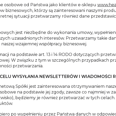
e osobowe od Państwa jako klientów e-sklepu
www.heal
rów biznesowych, którzy są zainteresowani naszymi prod
onkretnej sytuacji przetwarzamy również dane przedstaw
owych jest niezbędne do wykonania umowy, wypełnieni
ych uzasadnionych interesów. Przetwarzamy takie dane 
 naszej wzajemnej współpracy biznesowej.
rmacji na podstawie art. 13 i 14 RODO dotyczących przet
etowej. W związku z tym w szczególnych przypadkach p
ności przetwarzania.
CELU WYSYŁANIA NEWSLETTERÓW I WIADOMOŚCI
etową Spółki jest zainteresowana otrzymywaniem naszeg
bowe na podstawie jej zgody, zawsze co najmniej w zakre
zwisko), będziemy je również przetwarzać w tych celac
duktów.
iero po wypełnieniu przez Państwa danych w odpowied