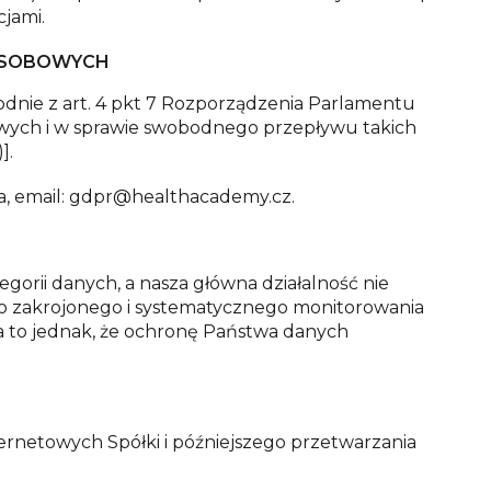
jami.
 OSOBOWYCH
dnie z art. 4 pkt 7 Rozporządzenia Parlamentu
owych i w sprawie swobodnego przepływu takich
)].
ka, email: gdpr@healthacademy.cz.
gorii danych, a nasza główna działalność nie
ko zakrojonego i systematycznego monitorowania
za to jednak, że ochronę Państwa danych
netowych Spółki i późniejszego przetwarzania