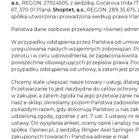
a.s.
, REGON: 27924505, z siedzibą: Gočárova třída 1
67, 370 01 Planá;
Shoptet, a.s.
, REGON: 289 35 675, z
spółka utworzona i prowadzona według prawa Irlandi
Państwa dane osobowe przekażemy również administ
W przypadku odstąpienia przez Państwa od umow
uregulowania naszych wzajemnych zobowiązań. Pod
zwrotu i w celu udowodnienia, że zapłacona kwota z
powszechnie obowiązujących przepisów prawa. Po
przypadku odstąpienia od umowy, a zatem jest pr
Chcemy stale ulepszać nasze towary i usługi, dla
Przetwarzanie to jest niezbędne do celów ochron
w zakupie, a zatem zgoda na jego przetwarzanie n
nasz e-sklep, określamy poziom Państwa zadowole
za każdym razem, gdy dokonują Państwo u nas zak
udzieloną zgodę, zgodnie z art. 7 ust. 3 ustawy n
ustawy. Do wysyłania ankiet, oceny opinii i analizy
spółka
Opineo.pl
, z siedzibą:
Ringier Axel Springer 
zakupionych towarach i Państwa adresie e-mail.