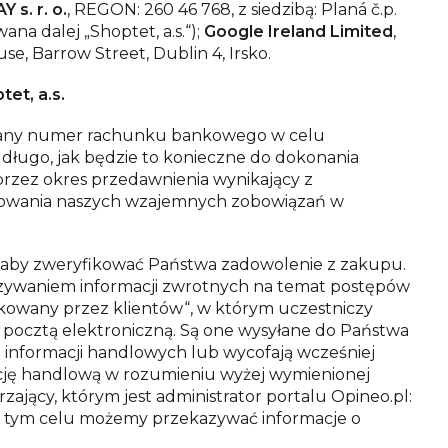
 s. r. o.
, REGON: 260 46 768, z siedzibą: Planá č.p.
ana dalej „Shoptet, a.s.“);
Google Ireland Limited
,
e, Barrow Street, Dublin 4, Irsko.
tet, a.s.
dany numer rachunku bankowego w celu
ługo, jak będzie to konieczne do dokonania
 przez okres przedawnienia wynikający z
lowania naszych wzajemnych zobowiązań w
l, aby zweryfikować Państwa zadowolenie z zakupu.
azywaniem informacji zwrotnych na temat postępów
kowany przez klientów“, w którym uczestniczy
pocztą elektroniczną. Są one wysyłane do Państwa
informacji handlowych lub wycofają wcześniej
mację handlową w rozumieniu wyżej wymienionej
rzający, którym jest administrator portalu
Opineo.pl
:
w tym celu możemy przekazywać informacje o