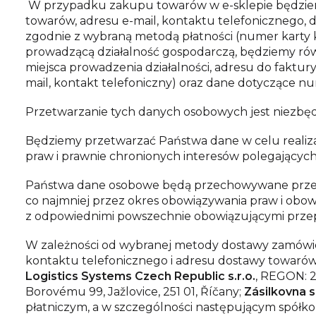
W przypadku zakupu towarów w e-sklepie będziemy
towarów, adresu e-mail, kontaktu telefonicznego,
zgodnie z wybraną metodą płatności (numer karty 
prowadzącą działalność gospodarczą, będziemy ró
miejsca prowadzenia działalności, adresu do faktury
mail, kontakt telefoniczny) oraz dane dotyczące
Przetwarzanie tych danych osobowych jest niezb
Będziemy przetwarzać Państwa dane w celu realiz
praw i prawnie chronionych interesów polegający
Państwa dane osobowe będą przechowywane przez 
co najmniej przez okres obowiązywania praw i obo
z odpowiednimi powszechnie obowiązującymi przep
W zależności od wybranej metody dostawy zamówiony
kontaktu telefonicznego i adresu dostawy towar
Logistics Systems Czech Republic s.r.o.
, REGON: 26
Borovému 99, Jažlovice, 251 01, Říčany;
Zásilkovna s.
płatniczym, a w szczególności następującym spółko