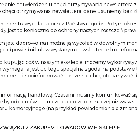
stępnie potwierdzeniu chęci otrzymywania newslettera z
wo chęci otrzymywania newslettera, dane usuniemy bez z
mentu wycofania przez Państwa zgody. Po tym okresie 
gdy jest to konieczne do ochrony naszych roszczeń praw
h jest dobrowolna i można ją wycofać w dowolnym mom
jąc odpowiedni link w wysłanym newsletterze lub informa
kład kupując coś w naszym e-sklepie, możemy wykorzyst
m wymagana jest do tego specjalna zgoda, na podstawie
mencie poinformować nas, że nie chcą otrzymywać dal
t informacją handlową. Czasami musimy komunikować si
czby odbiorców nie można tego zrobić inaczej niż wysyła
teru komercyjnego (na przykład powiadomienia o zmiana
WIĄZKU Z ZAKUPEM TOWARÓW W E-SKLEPIE