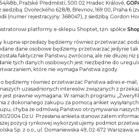
754/48b, Pražské Předměstí, 500 02 Hradec Králové
,
GOPAY
 siedzibą: Dvořeckého 628/8, Břevnov, 169 00, Praha 6 (zw
i (numer rejestracyjny: 368047), z siedzibą: Gordon Hous
ratorowi platformy e-sklepu Shoptet, tzn. spółce
Shop
y kupna-sprzedaży będziemy również przetwarzać po
ane dane osobowe będziemy przetwarzać jedynie tak d
ostała faktycznie Państwu zwrócona, ale nie dłużej niż
danie tych danych osobowych jest niezbędne do uregu
zetwarzaniem, które nie wymaga Państwa zgody.
tego będziemy również przetwarzać Państwa adres e-mai
y naszych uzasadnionych interesów związanych z przek
ie jest prawnie wymagana. W ramach programu „Zweryfi
nia z dokonanego zakupu za pomocą ankiet wysyłanych 
upu, chyba że odmówią Państwo otrzymywania naszych 
r 480/2004 Dz.U. Przesłana ankieta stanowi zatem infor
 naszej pozycji rynkowej wykorzystujemy podmiot przetwa
Polska Sp. z o.o., ul. Domaniewska 49, 02-672 Warszawa
; 