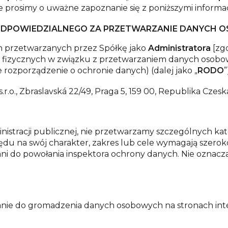
e prosimy o uważne zapoznanie się z poniższymi informac
ODPOWIEDZIALNEGO ZA PRZETWARZANIE DANYCH
 przetwarzanych przez Spółkę jako
Administratora
[zgo
ób fizycznych w związku z przetwarzaniem danych osob
rozporządzenie o ochronie danych) (dalej jako „
RODO
”
.o., Zbraslavská 22/49, Praga 5, 159 00, Republika Czes
stracji publicznej, nie przetwarzamy szczególnych kate
lędu na swój charakter, zakres lub cele wymagają szero
ani do powołania inspektora ochrony danych. Nie oznac
ie do gromadzenia danych osobowych na stronach inter