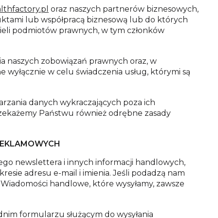
thfactory.pl
oraz naszych partnerów biznesowych,
uktami lub współpracą biznesową lub do których
icieli podmiotów prawnych, w tym członków
a naszych zobowiązań prawnych oraz, w
wyłącznie w celu świadczenia usług, którymi są
warzania danych wykraczających poza ich
rzekażemy Państwu również odrębne zasady
 REKLAMOWYCH
o newslettera i innych informacji handlowych,
sie adresu e-mail i imienia. Jeśli podadzą nam
h. Wiadomości handlowe, które wysyłamy, zawsze
nim formularzu służącym do wysyłania