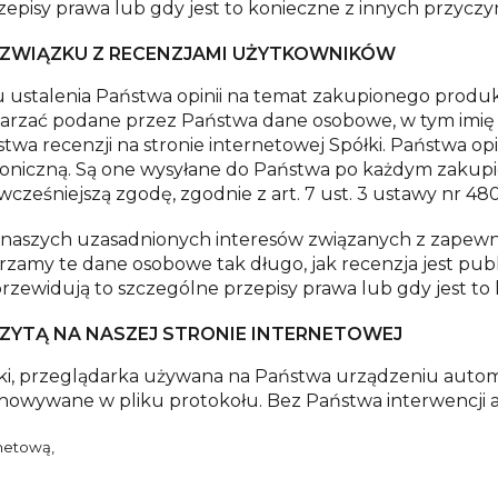
zepisy prawa lub gdy jest to konieczne z innych przycz
ZWIĄZKU Z RECENZJAMI UŻYTKOWNIKÓW
 ustalenia Państwa opinii na temat zakupionego produk
zać podane przez Państwa dane osobowe, w tym imię i 
a recenzji na stronie internetowej Spółki. Państwa op
roniczną. Są one wysyłane do Państwa po każdym zakup
cześniejszą zgodę, zgodnie z art. 7 ust. 3 ustawy nr 48
naszych uzasadnionych interesów związanych z zapewnie
zamy te dane osobowe tak długo, jak recenzja jest publ
przewidują to szczególne przepisy prawa lub gdy jest t
ZYTĄ NA NASZEJ STRONIE INTERNETOWEJ
łki, przeglądarka używana na Państwa urządzeniu autom
chowywane w pliku protokołu. Bez Państwa interwencji
rnetową,