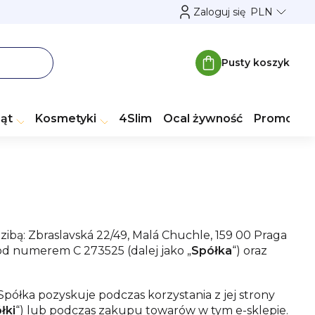
Zaloguj się
PLN
Pusty koszyk
Koszyk
ząt
Kosmetyki
4Slim
Ocal żywność
Promocje
dzibą: Zbraslavská 22/49, Malá Chuchle, 159 00 Praga
d numerem C 273525 (dalej jako „
Spółka
“) oraz
półka pozyskuje podczas korzystania z jej strony
łki
“) lub podczas zakupu towarów w tym e-sklepie.