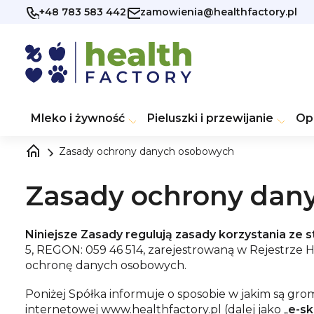
Przejść
+48 783 583 442
zamowienia@healthfactory.pl
do
treści
Mleko i żywność
Pieluszki i przewijanie
Op
Zasady ochrony danych osobowych
Zasady ochrony dan
Niniejsze Zasady regulują zasady korzystania ze 
5, REGON: 059 46 514, zarejestrowaną w Rejestrze
ochronę danych osobowych.
Poniżej Spółka informuje o sposobie w jakim są gro
internetowej
www.healthfactory.pl
(dalej jako „
e-sk