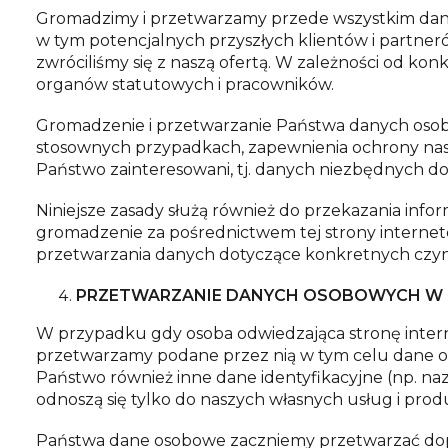
Gromadzimy i przetwarzamy przede wszystkim dan
w tym potencjalnych przyszłych klientów i partne
zwróciliśmy się z naszą ofertą. W zależności od k
organów statutowych i pracowników.
Gromadzenie i przetwarzanie Państwa danych osob
stosownych przypadkach, zapewnienia ochrony nasz
Państwo zainteresowani, tj. danych niezbędnych do
Niniejsze zasady służą również do przekazania info
gromadzenie za pośrednictwem tej strony intern
przetwarzania danych dotyczące konkretnych czyn
PRZETWARZANIE DANYCH OSOBOWYCH W 
W przypadku gdy osoba odwiedzająca stronę intern
przetwarzamy podane przez nią w tym celu dane oso
Państwo również inne dane identyfikacyjne (np. na
odnoszą się tylko do naszych własnych usług i pro
Państwa dane osobowe zaczniemy przetwarzać dop