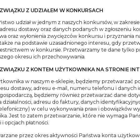
ZWIĄZKU Z UDZIAŁEM W KONKURSACH
aństwo udział w jednym z naszych konkursów, w zakresi
nu i adresu dostawy oraz danych podanych w zgłoszeni
stwa oraz wyłonienia zwycięzców konkursu i przyznania
akże na podstawie uzasadnionego interesu, gdy przetwar
estnictwem w konkursie. Przetwarzamy te dane tylko pr
szego okresu ich przechowywania.
WIĄZKU Z KONTEM UŻYTKOWNIKA NA STRONIE IN
tkownika w naszym e-sklepie, będziemy przetwarzać p
dresu dostawy, adresu e-mail, numeru telefonu i danych i
ć gospodarczą, będziemy również przetwarzać dane do
 działalności, adresu do faktury, danych identyfikacyjn
kt telefoniczny) w celu wykonywania praw i obowiązków 
ka. Jest to zatem przetwarzanie, które nie wymaga Pa
 i opcjach płatności.
zane przez okres aktywności Państwa konta użytkownik