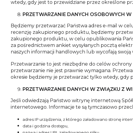
wtedy, gdy jest to przewidziane przez określone pr
PRZETWARZANIE DANYCH OSOBOWYCH W 
Będziemy przetwarzać Państwa adres e-mail w celu
recenzję zakupionego produktu, będziemy przetwar
zakupionego produktu, w celu opublikowania Państw
za pośrednictwem ankiet wysyłanych pocztą elekt
naszych informacji handlowych lub wycofają swoją w
Przetwarzanie to jest niezbędne do celów ochrony 
przetwarzanie nie jest prawnie wymagana. Przetwar
okresie będziemy je przetwarzać tylko wtedy, gdy 
PRZETWARZANIE DANYCH W ZWIĄZKU Z WI
Jeśli odwiedzają Państwo witrynę internetową Spó
internetowego. Informacje te są tymczasowo prze
adres IP urządzenia, z którego załadowano stronę inte
data i godzina dostępu,
nazwa i adres URL załadowanego pliku,