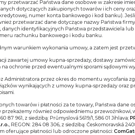
 przetwarzać Państwa dane osobowe w zakresie imienia
 danych dotyczących zakupionych towarów i ich ceny or
kredytowej, numer konta bankowego i kod banku). Jeśli
wnież przetwarzać dane dotyczące nazwy Państwa firmy
, danych identyfikacyjnych Państwa przedstawiciela lub 
 numeru rachunku bankowego i kodu banku.
ędnym warunkiem wykonania umowy, a zatem jest przet
acji zawartej umowy kupna-sprzedaży, dostawy zamówi
ch na ochronie przed ewentualnymi sporami sądowymi w
Administratora przez okres do momentu wycofania zgo
wiązków wynikających z umowy kupna-sprzedaży oraz prz
isami.
ch towarów i płatności za te towary, Państwa dane oso
ów przekażemy również odpowiedniemu przewoźnikowi, 
0 87 961, z siedzibą: Průmyslová 5619/1, 586 01 Jihlava;
PP
r.o.
, REGON: 284 08 306, z siedzibą: Českomoravská 2408
m oferujące płatności lub odroczone płatności:
ComGate