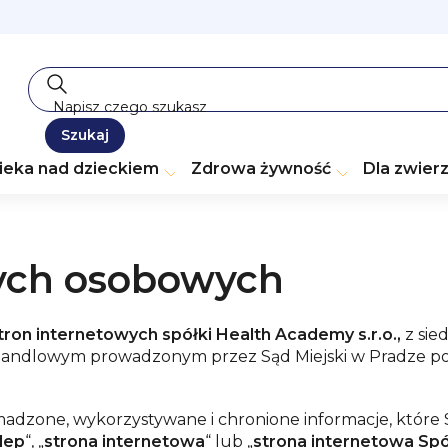
Szukaj
ieka nad dzieckiem
Zdrowa żywność
Dla zwier
ych osobowych
stron internetowych spółki Health Academy s.r.o.,
z sie
 Handlowym prowadzonym przez Sąd Miejski w Pradze po
madzone, wykorzystywane i chronione informacje, które S
lep
“, „
strona internetowa
“ lub „
strona internetowa Spó