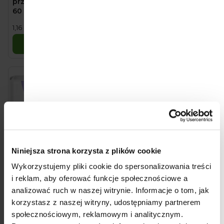
o
przewijania dzieci 60 ×
podkłady higieniczne
60 cm (10 szt)
90 × 60 cm (5 szt)
d
11,60 zł
8,70 zł
Cena
Cena
1,16 zł / 1 szt.
1,74 zł / 1 szt.
u
jednostkowa:
jednostkowa:
Do koszyka
Do koszyka
k
t
ó
w
Niniejsza strona korzysta z plików cookie
Wykorzystujemy pliki cookie do spersonalizowania treści
i reklam, aby oferować funkcje społecznościowe a
Bella Happy Dziecięce
Bella Happy Dziecięce
podkłady higieniczne
podkłady higieniczne
analizować ruch w naszej witrynie.
Informacje o tom, jak
40 × 60 cm (30 szt)
60 × 60 cm (30 szt)
korzystasz z naszej witryny, udostępniamy partnerem
26,30 zł
36,60 zł
społecznościowym, reklamowym i analitycznym.
Cena
Cena
0,88 zł / 1 szt.
1,22 zł / 1 szt.