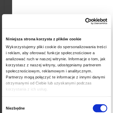
p
r
Mineralny spray
Mineralny balsam do ust
o
przeciwsłoneczny
ATTITUDE Sunly SPF 15
ATTITUDE Sunly SPF 50
bezzapachowy -
d
bezzapachowy 75 ml
duopack 2 x 4,25 g
114,57 zł
42,21 zł
Cena
Cena
152,76 zł / 100 ml
496,59 zł / 100 g
u
Niniejsza strona korzysta z plików cookie
jednostkowa:
jednostkowa:
Do koszyka
Do koszyka
k
Wykorzystujemy pliki cookie do spersonalizowania treści
i reklam, aby oferować funkcje społecznościowe a
t
analizować ruch w naszej witrynie.
Informacje o tom, jak
ó
korzystasz z naszej witryny, udostępniamy partnerem
w
społecznościowym, reklamowym i analitycznym.
Partnerzy mogą połączyć te informacje z innymi danymi
otrzymanymi od Ciebie lub uzyskanymi podczas
korzystania z ich usług.
Wybór
Niezbędne
zgody
Mineralny krem
Mineralny krem