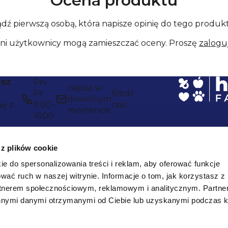
Ocena produktu
dź pierwszą osobą, która napisze opinię do tego produk
ani użytkownicy mogą zamieszczać oceny. Proszę
zaloguj
esz
Pn–
napisz w
Pt
Śledź
dowolnym
9:00–
nas:
ię z
momencie
16:00
 z plików cookie
ie do spersonalizowania treści i reklam, aby oferować funkcje
wać ruch w naszej witrynie.
Informacje o tom, jak korzystasz z
rtnerem społecznościowym, reklamowym i analitycznym.
Partne
innymi danymi otrzymanymi od Ciebie lub uzyskanymi podczas k
Niezawodna
wysyłka: