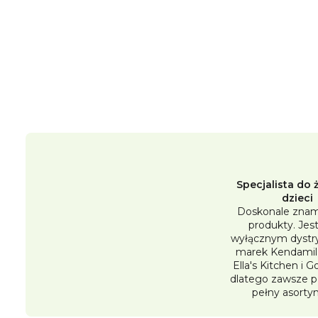
Specjalista do 
dzieci
Doskonale znam
produkty. Je
wyłącznym dystr
marek Kendamil,
Ella's Kitchen i 
dlatego zawsze 
pełny asorty