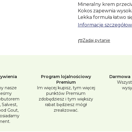
Mineralny krem przec
Kokos zapewnia wysok
Lekka formuła łatwo si
bez wyraźnego białego filmu. Mineralny filtr z tle
Informacje szczegóło
nanocząsteczek pomag
słonecznym. Praktyczne opakowanie umożliwia wygodną aplikację na ciało
Zadaj pytanie
i twarz. Produkt zawiera 99% składników pochodzenia naturalnego, jest
wegański, dermatologic
VERIFIED™. Tropikalny kokosowy zapach zapewnia przyjemne letnie
odświeżenie.
Korzyści:
żywienia
Program lojalnościowy
Darmowa d
• SPF 50+ — ochrona U
Premium
Wszyst
y nasze
Im więcej kupisz, tym więcej
wysy
• 99% składników poch
steśmy
punktów Premium
• tlenek cynku bez na
ybutorem
zdobędziesz i tym większy
• lekka konsystencja be
 Salvest,
rabat będziesz mógł
• wygodna aplikacja
Good Gout,
zrealizować.
• odpowiedni dla skóry 
posiadamy
• tropikalny kokosowy
ment.
• 100% wegański