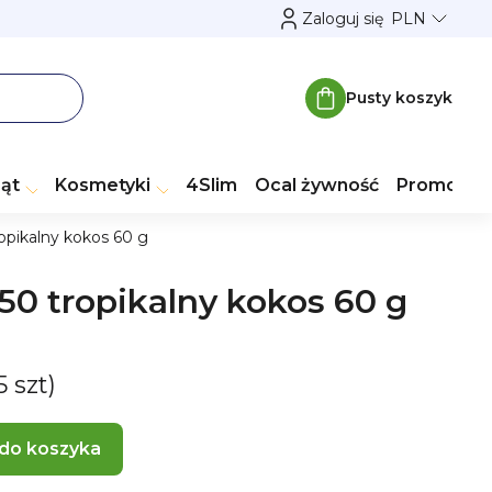
Zaloguj się
PLN
Pusty koszyk
Koszyk
ząt
Kosmetyki
4Slim
Ocal żywność
Promocje
opikalny kokos 60 g
0 tropikalny kokos 60 g
5 szt)
 do koszyka