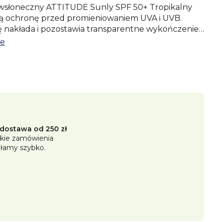
iwsłoneczny ATTITUDE Sunly SPF 50+ Tropikalny
ą ochronę przed promieniowaniem UVA i UVB.
ę nakłada i pozostawia transparentne wykończenie
nkiem cynku bez
we
a chronić skórę przed promieniowaniem
znie testowany i posiada certyfikat EWG
ostawa od 250 zł
VA i UVB
kie zamówienia
łamy szybko.
odzenia naturalnego
nocząsteczek
z białego filmu
wrażliwej
 zapach