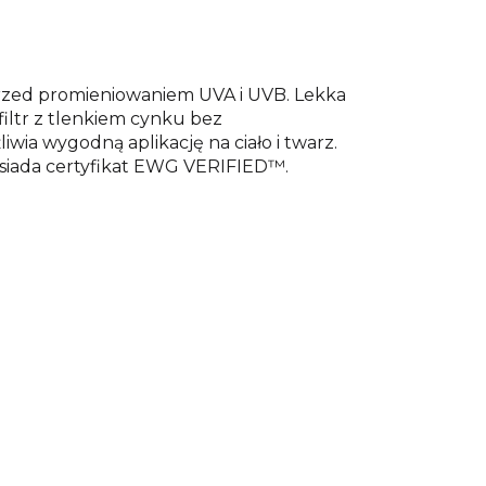
rzed promieniowaniem UVA i UVB. Lekka
filtr z tlenkiem cynku bez
a wygodną aplikację na ciało i twarz.
osiada certyfikat EWG VERIFIED™.