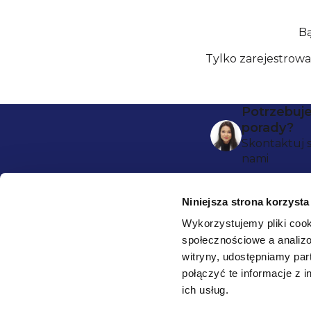
Bą
Tylko zarejestrow
S
Potrzebuj
porady?
t
Skontaktuj s
nami
o
p
Niniejsza strona korzysta
k
Wykorzystujemy pliki cook
społecznościowe a analizo
a
HEALTHFACTORY.PL
witryny, udostępniamy pa
połączyć te informacje z 
O nas
ich usług.
Bezpieczna
Blog ❀
płatność: