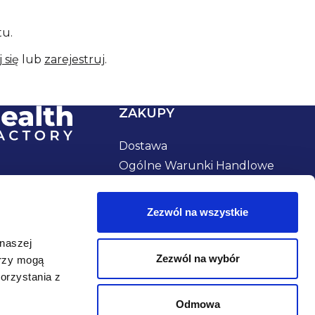
tu.
 się
lub
zarejestruj
.
ZAKUPY
Dostawa
Ogólne Warunki Handlowe
Zwrot produktów i
reklamacje
Zezwól na wszystkie
Kupony rabatowe
Cookies
 naszej
Zezwól na wybór
rzy mogą
orzystania z
Odmowa