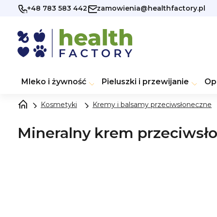
Przejść
+48 783 583 442
zamowienia@healthfactory.pl
do
treści
Mleko i żywność
Pieluszki i przewijanie
Op
Kosmetyki
Kremy i balsamy przeciwsłoneczne
Mineralny krem przeciwsło