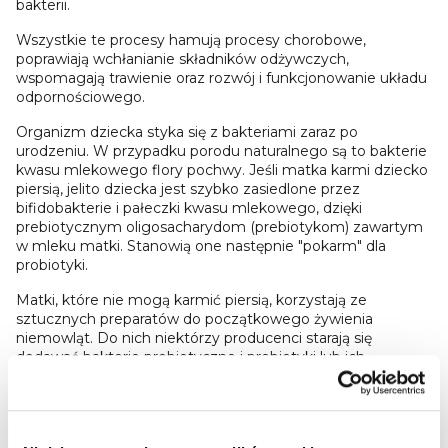
bakterii.
Wszystkie te procesy hamują procesy chorobowe,
poprawiają wchłanianie składników odżywczych,
wspomagają trawienie oraz rozwój i funkcjonowanie układu
odpornościowego.
Organizm dziecka styka się z bakteriami zaraz po
urodzeniu. W przypadku porodu naturalnego są to bakterie
kwasu mlekowego flory pochwy. Jeśli matka karmi dziecko
piersią, jelito dziecka jest szybko zasiedlone przez
bifidobakterie i pałeczki kwasu mlekowego, dzięki
prebiotycznym oligosacharydom (prebiotykom) zawartym
w mleku matki. Stanowią one następnie "pokarm" dla
probiotyki.
Matki, które nie mogą karmić piersią, korzystają ze
sztucznych preparatów do początkowego żywienia
niemowląt. Do nich niektórzy producenci starają się
dodawać bakterie probiotyczne i prebiotyki lub ich
mieszanki. Aby działały zgodnie z założeniem, muszą być
odporne na kwaśne środowisko jelit i być w stanie
przetrwać w przewodzie pokarmowym. Ale nie tylko -
muszą one również przetrwać proces produkcji