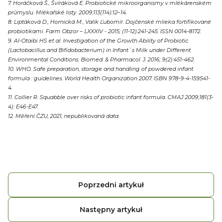
7. Horáčková Š., Švíráková E. Probiotické mikroorganismy v mlékárenském
průmyslu. Mlékařské listy. 2009;113(114):12–14.
8. Liptáková D., Hornická M., Valík Ľubomír. Dojčenské mlieka fortifikované
probiotikami. Farm Obzor – LXXXIV - 2015; (11-12):241-245. ISSN 0014-8172.
9. Al-Otaibi HS et al. Investigation of the Growth Ability of Probiotic
(Lactobacillus and Bifidobacterium) in Infant´s Milk under Different
Environmental Conditions. Biomed. & Pharmacol. J. 2016; 9(2):451-462.
10. WHO. Safe preparation, storage and handling of powdered infant
formula : guidelines. World Health Organization 2007. ISBN 978-9-4-159541-
4.
11. Collier R. Squabble over risks of probiotic infant formula. CMAJ 2009;181(3-
4): E46-E47.
12. Měření ČZU, 2021, nepublikovaná data.
Poprzedni artykuł
Następny artykuł