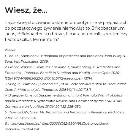
Wiesz, że...
najczęściej stosowane bakterie probiotyczne w preparatach
do początkowego żywienia niemowląt to Bifidobacterium
lactis, Bifidobacterium breve, Limosilactobacillus reuteri czy
Lactobacillus fermentum?
Źródła:
1. Lee YK., Salminen S. Handbook of probiotics and prebiotics. John Wiley &
Sons, Inc., Publication 2009.
2. Franco-Robles E., Ramírez-Emiliano J., Blumenberg M. Prebiotics and
Probiotics – Potential Benefit in Nutrition and Health. IntechOpen 2020;
ISBN 978-1-78985-922-5, DOI: 10.5772/intechopen 73714.
3. Sung V, D’Amico F, Cabana MD, et al. Lactobacillus reuteri to Treat Infant
Colic: A Meta-analysis. Pediatrics. 2018;141(1): e20171811.
4. Braegger Ch et al. Supplementation of Infant Formula With Probiotics
and/or Prebiotics: A Systematic Review and Comment by the ESPGHAN
Committee on Nutrition. JPGN 2011;52: 238–250.
5. Thomas DW, Greer FR. Probiotics and Prebiotics in Pediatrics. Pediatrics.
2010; 126(6):1217-1231.
6. https://gastroped.cz/_files/200000162-990f49b01c/stanovisko-k-
probiotikum-2014.pdf.