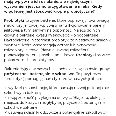
mają wpływ na ich działanie, ale największym
wyzwaniem jest samo przygotowanie mleka. Kiedy
więc lepiej jest stosować krople probiotyczne?
Probiotyki
to żywe bakterie, które poprawiają równowagę
mikroflory jelitowej, wpływają na funkcjonowanie bariery
jelitowej, a tym samym na odporność. Należą do nich
głównie bakterie kwasu mlekowego – bifidobakterie
i laktobakterie. Natomiast prebiotyki to niestrawne składniki
żywności, które wspomagają wzrost lub aktywność
mikrobioty jelitowej (dawniej zwanej mikroflorą),
poprawiając w ten sposób stan zdrowia.
Prebiotyki
są więc
pokarmem dla probiotyków.
Bakterie żyjące w naszych jelitach dzielą się na dwie grupy:
pożyteczne i potencjalnie szkodliwe
. Te pożyteczne
(probiotyki) pomagają nam tym, że w naszych jelitach:
✓ wydzielają substancje, które hamują rozwój potencjalnie
szkodliwych bakterii;
✓ mają zdolność przylegania do wyściółki jelita, blokując
miejsca, do których mogłyby się przyczepić potencjalnie
szkodliwe bakterie;
✓ usuwają składniki odżywcze z potencjalnie szkodliwych