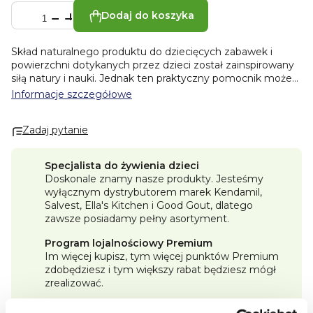
Dodaj do koszyka
Skład naturalnego produktu do dziecięcych zabawek i
powierzchni dotykanych przez dzieci został zainspirowany
siłą natury i nauki. Jednak ten praktyczny pomocnik może
być stosowany jako uniwersalny środek czyszczący dla
Informacje szczegółowe
całego domu i do wszystkich rodzajów powierzchni.
Skład:
woda, < 5% roślinnych niejonowych środków
Zadaj pytanie
powierzchniowo czynnych (glukozyd mirystylowy,
glukozyd kaprylowy), cytrynian sodu, soda oczyszczona,
saponiny.
Przechowywanie:
przechowywać w temp. 0–
Specjalista do żywienia dzieci
25°C.
Producent: ATTITUDE, 5605 de Gaspé, #900,
Doskonale znamy nasze produkty. Jesteśmy
Montreal, H2T 2A4, QC, Canada, 514-509-7225.
Importer:
wyłącznym dystrybutorem marek Kendamil,
ATTITUDE, 231 rue Saint-Honoré, 75001 Paris France
Salvest, Ella's Kitchen i Good Gout, dlatego
zawsze posiadamy pełny asortyment.
Program lojalnościowy Premium
Im więcej kupisz, tym więcej punktów Premium
zdobędziesz i tym większy rabat będziesz mógł
zrealizować.
Darmowa dostawa od 250 zł