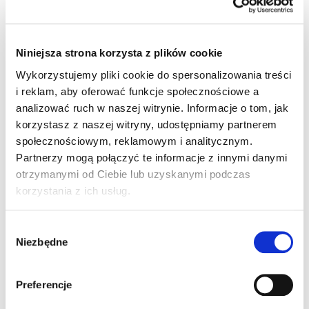
Wszystkie zamówienia wysyłamy szybko.
Produkty powiązane
Niniejsza strona korzysta z plików cookie
Wykorzystujemy pliki cookie do spersonalizowania treści
i reklam, aby oferować funkcje społecznościowe a
analizować ruch w naszej witrynie.
Informacje o tom, jak
korzystasz z naszej witryny, udostępniamy partnerem
społecznościowym, reklamowym i analitycznym.
Partnerzy mogą połączyć te informacje z innymi danymi
otrzymanymi od Ciebie lub uzyskanymi podczas
korzystania z ich usług.
Dodie Termometr
Wybór
kąpielowy
Niezbędne
zgody
36,18 zł
Cena
36,18 zł / 1 szt.
jednostkowa:
Do koszyka
Preferencje