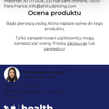
Importer: ATTITUDE, 231 rue Saint-Honoré, 75001
Paris France, info@attitudeliving.com
Ocena produktu
Bądź pierwszą osobą, która napisze opinię do tego
produktu.
Tylko zarejestrowani użytkownicy mogą
zamieszczać oceny. Proszę
zaloguj się
lub
zarejestruj
.
S
Potrzebujesz porady?
t
Skontaktuj się z nami
o
Pn–Pt 9:00–16:00
p
napisz w dowolnym momencie
Śledź nas:
k
a