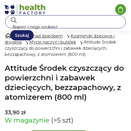
Przejść
do
Kosz
treści
Szukaj
Opieka nad dzieckiem
Kosmetyki dziecięce i
drogeria
Mycie naczyń i butelek
Attitude Środek
czyszczący do powierzchni i zabawek dziecięcych,
bezzapachowy, z atomizerem (800 ml)
Attitude Środek czyszczący do
powierzchni i zabawek
dziecięcych, bezzapachowy, z
atomizerem (800 ml)
33,90 zł
W magazynie
(>5 szt)