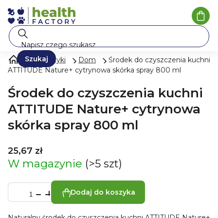
Przejść
do
Kosz
treści
Szukaj
Kosmetyki
Dom
Środek do czyszczenia kuchni
ATTITUDE Nature+ cytrynowa skórka spray 800 ml
Środek do czyszczenia kuchni
ATTITUDE Nature+ cytrynowa
skórka spray 800 ml
25,67 zł
W magazynie
(>5 szt)
Dodaj do koszyka
Naturalny środek do czyszczenia kuchni ATTITUDE Nature+