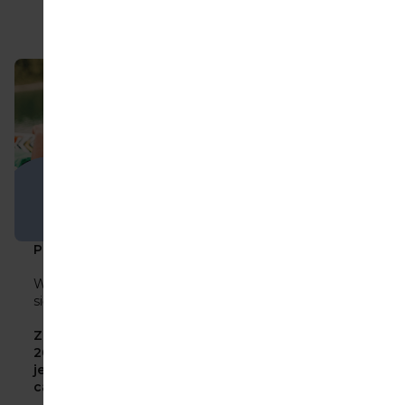
Wyprzedane
16,30 zł
Powód do radości? Lato i nasza 20% zniżka
Wakacje powoli się zaczynają, a wraz z nimi pojawia
się nasza letnia 20% zniżka na wybrane produkty.
Zrób zakupy w terminie 22 czerwca – 05 lipca
2026r.
z kodem LATO20*, ponieważ właśnie teraz
jest idealny moment, aby uzupełnić zapasy na
całe lato.