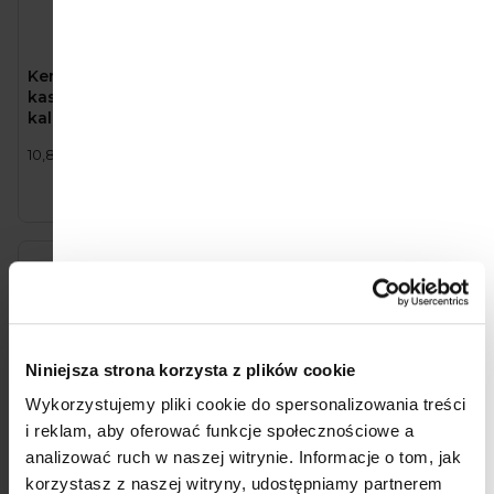
Kendamil Mleczna
Good Gout BIO Mango
kaszka z brokułem,
(120 g)
kalafiorem i pomidorami
(150 g)
16,30 zł
4,75 zł
Cena
Cena
10,87 zł / 100 g
3,96 zł / 100 g
jednostkowa:
jednostkowa:
Do koszyka
Niniejsza strona korzysta z plików cookie
Wykorzystujemy pliki cookie do spersonalizowania treści
i reklam, aby oferować funkcje społecznościowe a
analizować ruch w naszej witrynie.
Informacje o tom, jak
korzystasz z naszej witryny, udostępniamy partnerem
Kendamil Mleczna
Moomin Baby 1