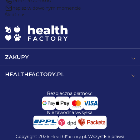
Pn–Pt 9:00–16:00
p
napisz w dowolnym momencie
Śledź nas:
k
a
ZAKUPY
HEALTHFACTORY.PL
Bezpieczna płatność:
Niezawodna wysyłka:
Copyright 2026
HealthFactory.pl
. Wszystkie prawa