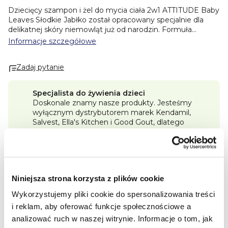
Dziecięcy szampon i żel do mycia ciała 2w1 ATTITUDE Baby
Leaves Słodkie Jabłko został opracowany specjalnie dla
delikatnej skóry niemowląt już od narodzin. Formuła
zawiera 98% składników pochodzenia naturalnego i została
Informacje szczegółowe
wzbogacona ekstraktem z liści borówki o właściwościach
łagodzących i ochronnych. Praktyczna formuła 2w1 ułatwia
Zadaj pytanie
codzienną kąpiel oraz delikatnie oczyszcza włosy i ciało
dziecka. Produkt posiada certyfikat EWG VERIFIED™, jest
dermatologicznie testowany i odpowiedni dla wrażliwej
Specjalista do żywienia dzieci
skóry. Naturalny zapach słodkiego jabłka zapewnia
Doskonale znamy nasze produkty. Jesteśmy
przyjemne codzienne stosowanie.
wyłącznym dystrybutorem marek Kendamil,
Salvest, Ella's Kitchen i Good Gout, dlatego
Korzyści:
zawsze posiadamy pełny asortyment.
• 98% składników pochodzenia naturalnego
• odpowiedni od narodzin
Program lojalnościowy Premium
• formuła 2w1
Im więcej kupisz, tym więcej punktów Premium
• ekstrakt z liści borówki
zdobędziesz i tym większy rabat będziesz mógł
• dermatologicznie testowany
Niniejsza strona korzysta z plików cookie
zrealizować.
• naturalny zapach słodkiego jabłka
• 100% wegański
Wykorzystujemy pliki cookie do spersonalizowania treści
Darmowa dostawa od 250 zł
• duże opakowanie 473 ml
Wszystkie zamówienia wysyłamy szybko.
i reklam, aby oferować funkcje społecznościowe a
analizować ruch w naszej witrynie.
Informacje o tom, jak