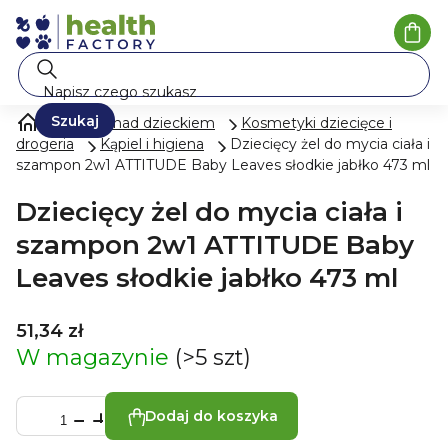
Przejść
do
Kosz
treści
Szukaj
Opieka nad dzieckiem
Kosmetyki dziecięce i
drogeria
Kąpiel i higiena
Dziecięcy żel do mycia ciała i
szampon 2w1 ATTITUDE Baby Leaves słodkie jabłko 473 ml
Dziecięcy żel do mycia ciała i
szampon 2w1 ATTITUDE Baby
Leaves słodkie jabłko 473 ml
51,34 zł
W magazynie
(>5 szt)
Dodaj do koszyka