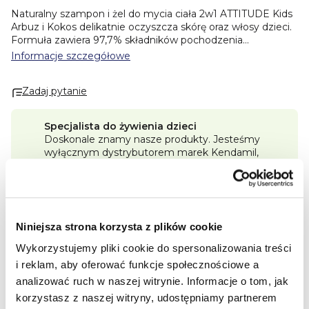
Naturalny szampon i żel do mycia ciała 2w1 ATTITUDE Kids
Arbuz i Kokos delikatnie oczyszcza skórę oraz włosy dzieci.
Formuła zawiera 97,7% składników pochodzenia
naturalnego i została wzbogacona ekstraktem z liści
Informacje szczegółowe
borówki. Produkt pomaga chronić delikatną i wrażliwą skórę
dziecka podczas codziennej kąpieli. Praktyczna formuła 2w1
Zadaj pytanie
ułatwia pielęgnację włosów i ciała. Dermatologicznie
testowana i wegańska formuła zapewnia łagodne
oczyszczanie. Zapach arbuza i kokosa pozostawia świeże
Specjalista do żywienia dzieci
tropikalne odświeżenie.
Doskonale znamy nasze produkty. Jesteśmy
wyłącznym dystrybutorem marek Kendamil,
Korzyści:
Salvest, Ella's Kitchen i Good Gout, dlatego
• 97,7% składników pochodzenia naturalnego
zawsze posiadamy pełny asortyment.
• formuła 2w1
• delikatny dla skóry dzieci
Program lojalnościowy Premium
• ekstrakt z liści borówki
Im więcej kupisz, tym więcej punktów Premium
• dermatologicznie testowany
Niniejsza strona korzysta z plików cookie
zdobędziesz i tym większy rabat będziesz mógł
• zapach arbuza i kokosa
zrealizować.
Wykorzystujemy pliki cookie do spersonalizowania treści
• 100% wegański
• duże opakowanie 473 ml
i reklam, aby oferować funkcje społecznościowe a
Darmowa dostawa od 250 zł
Wszystkie zamówienia wysyłamy szybko.
analizować ruch w naszej witrynie.
Informacje o tom, jak
korzystasz z naszej witryny, udostępniamy partnerem