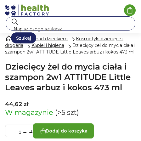
Przejść
do
Kosz
treści
Szukaj
Opieka nad dzieckiem
Kosmetyki dziecięce i
drogeria
Kąpiel i higiena
Dziecięcy żel do mycia ciała i
szampon 2w1 ATTITUDE Little Leaves arbuz i kokos 473 ml
Dziecięcy żel do mycia ciała i
szampon 2w1 ATTITUDE Little
Leaves arbuz i kokos 473 ml
44,62 zł
W magazynie
(>5 szt)
Dodaj do koszyka