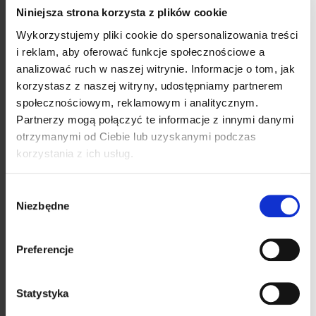
Niniejsza strona korzysta z plików cookie
i
Wykorzystujemy pliki cookie do spersonalizowania treści
s
i reklam, aby oferować funkcje społecznościowe a
t
analizować ruch w naszej witrynie.
Informacje o tom, jak
a
korzystasz z naszej witryny, udostępniamy partnerem
społecznościowym, reklamowym i analitycznym.
p
Partnerzy mogą połączyć te informacje z innymi danymi
r
otrzymanymi od Ciebie lub uzyskanymi podczas
Kendamil BIO Nature 2
Kendamil BIO Nature 2
korzystania z ich usług.
o
HMO+ (600 g)
HMO+ (800 g)
d
59,99 zł
121,70 zł
Cena
Cena
99,98 zł / 1 kg
152,13 zł / 1 kg
Wybór
jednostkowa:
jednostkowa:
u
Niezbędne
Do koszyka
Do koszyka
zgody
k
t
Preferencje
Trwale obniżona cena
ó
Statystyka
w