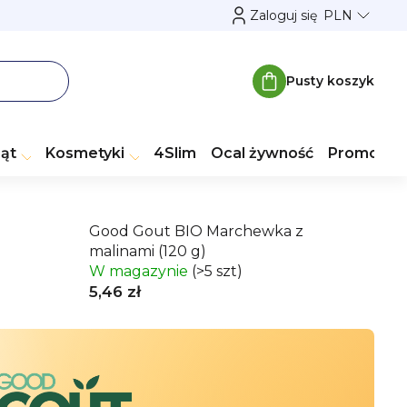
Zaloguj się
PLN
Pusty koszyk
Koszyk
ząt
Kosmetyki
4Slim
Ocal żywność
Promocje
Good Gout BIO Marchewka z
malinami (120 g)
W magazynie
(>5 szt)
5,46 zł