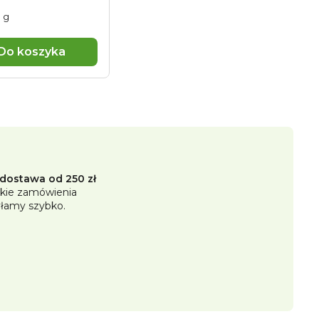
0 g
wa:
Do koszyka
ostawa od 250 zł
kie zamówienia
łamy szybko.