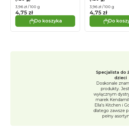
Cena
Cena
3,96 zł / 100 g
3,96 zł / 100 g
jednostkowa:
jednostkowa:
4,75 zł
4,75 zł
Do koszyka
Do kosz
Specjalista do 
dzieci
Doskonale znam
produkty. Je
wyłącznym dystr
marek Kendamil,
Ella's Kitchen i 
dlatego zawsze 
pełny asorty