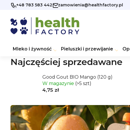
Przejść
+48 783 583 442
zamowienia@healthfactory.pl
do
treści
Mleko i żywność
Pieluszki i przewijanie
Op
Najczęściej sprzedawane
Good Gout BIO Mango (120 g)
W magazynie
(>5 szt)
4,75 zł