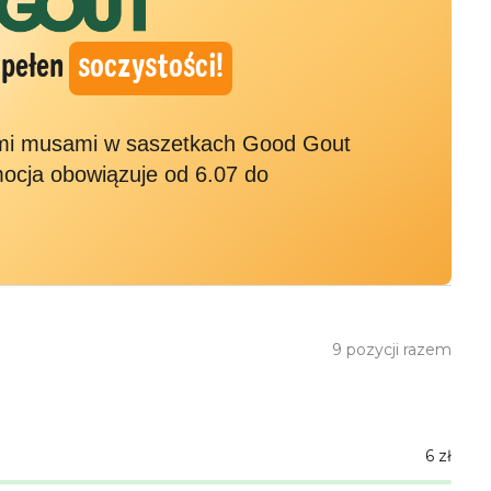
 pełen
soczystości!
ymi musami w saszetkach Good Gout
mocja obowiązuje od 6.07 do
9
pozycji razem
6
zł