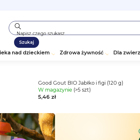
Szukaj
ieka nad dzieckiem
Zdrowa żywność
Dla zwier
Good Gout BIO Jabłko i figi (120 g)
W magazynie
(>5 szt)
5,46 zł