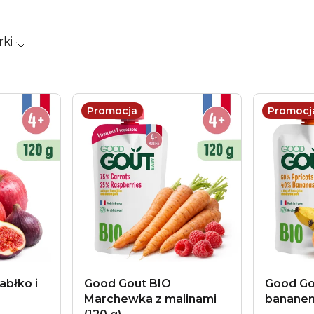
rki
Promocja
Promocj
abłko i
Good Gout BIO
Good Go
Marchewka z malinami
bananem