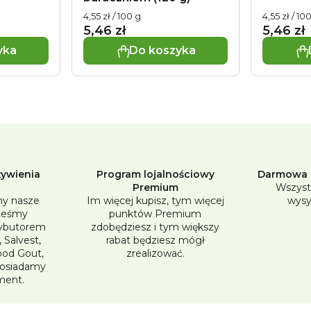
Cena
Cena
4,55 zł / 100 g
4,55 zł / 10
jednostkowa:
jednostko
5,46 zł
5,46 zł
yka
Do koszyka
K
o
n
t
żywienia
Program lojalnościowy
Darmowa d
r
Premium
Wszyst
y nasze
Im więcej kupisz, tym więcej
wysy
o
steśmy
punktów Premium
l
ybutorem
zdobędziesz i tym większy
 Salvest,
rabat będziesz mógł
k
Good Gout,
zrealizować.
posiadamy
i
ment.
l