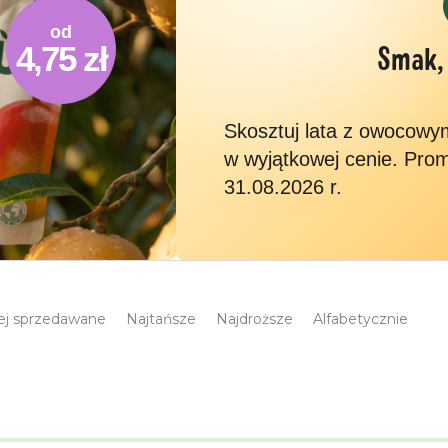
od
4,75 zł
Smak,
Skosztuj lata z owocow
w wyjątkowej cenie. Pro
31.08.2026 r.
ej sprzedawane
Najtańsze
Najdroższe
Alfabetycznie