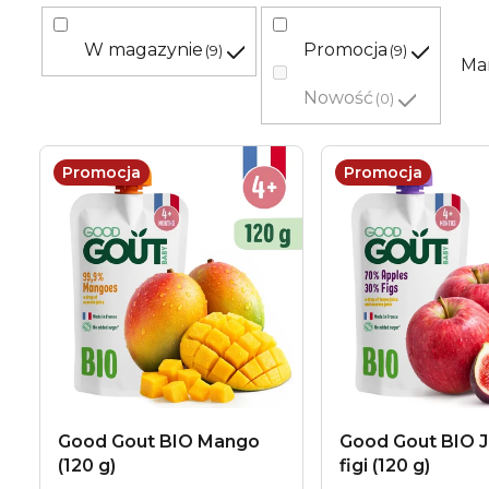
o
w
W magazynie
Promocja
9
9
Ma
a
Nowość
0
n
L
Promocja
Promocja
i
i
e
s
p
t
r
a
o
p
d
r
u
Good Gout BIO Mango
Good Gout BIO J
o
(120 g)
figi (120 g)
k