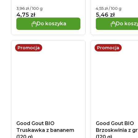
d
t
Cena
Cena
3,96 zł / 100 g
4,55 zł / 100 g
jednostkowa:
jednostkowa:
u
4,75 zł
5,46 zł
ó
Do koszyka
Do kosz
k
w
t
Promocja
Promocja
ó
w
Good Gout BIO
Good Gout BIO
Truskawka z bananem
Brzoskwinia z g
(120 g)
(120 g)