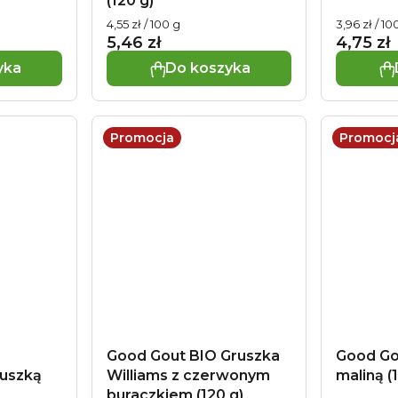
(120 g)
Cena
Cena
4,55 zł / 100 g
3,96 zł / 10
jednostkowa:
jednostko
5,46 zł
4,75 zł
yka
Do koszyka
Promocja
Promocj
Good Gout BIO Gruszka
Good Go
ruszką
Williams z czerwonym
maliną (
buraczkiem (120 g)