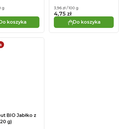
Cena
0 g
3,96 zł / 100 g
wa:
jednostkowa:
4,75 zł
Do koszyka
Do koszyka
a
ut BIO Jabłko z
120 g)