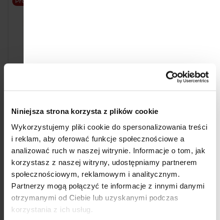
Promocja
i
s
t
a
p
r
SALVEST Põnn BIO
Ella's Kitchen BIO
o
Niniejsza strona korzysta z plików cookie
Puree z pasternaku i
Gruszka, groszek i
batatów (100 g)
brokuły (120 g)
d
Wykorzystujemy pliki cookie do spersonalizowania treści
5,50 zł
10,20 zł
i reklam, aby oferować funkcje społecznościowe a
Cena
Cena
5,50 zł / 100 g
8,50 zł / 100 g
u
jednostkowa:
jednostkowa:
analizować ruch w naszej witrynie.
Informacje o tom, jak
Do koszyka
Do koszyka
k
korzystasz z naszej witryny, udostępniamy partnerem
społecznościowym, reklamowym i analitycznym.
t
Partnerzy mogą połączyć te informacje z innymi danymi
ó
otrzymanymi od Ciebie lub uzyskanymi podczas
w
korzystania z ich usług.