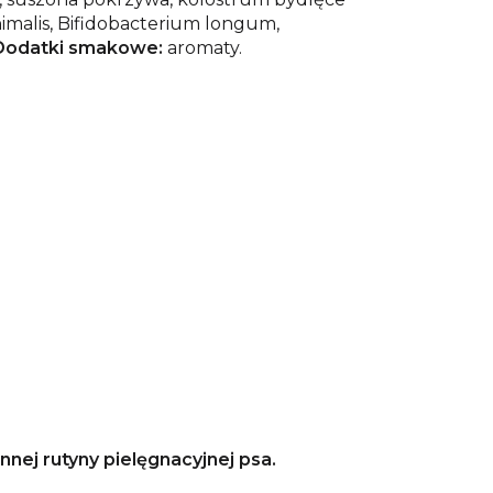
malis, Bifidobacterium longum,
Dodatki smakowe:
aromaty.
nej rutyny pielęgnacyjnej psa.