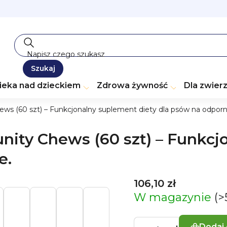
Szukaj
ieka nad dzieckiem
Zdrowa żywność
Dla zwier
s (60 szt) – Funkcjonalny suplement diety dla psów na odpornoś
nity Chews (60 szt) – Funkcj
e.
106,10 zł
W magazynie
(>
Dodaj