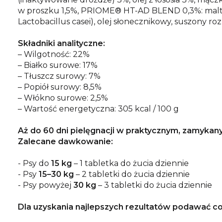
w proszku 1,5%, PRIOME® HT-AD BLEND 0,3%: maltod
Lactobacillus casei), olej słonecznikowy, suszony r
Składniki analityczne:
– Wilgotność: 22%
– Białko surowe: 17%
– Tłuszcz surowy: 7%
– Popiół surowy: 8,5%
– Włókno surowe: 2,5%
– Wartość energetyczna: 305 kcal / 100 g
Aż do 60 dni pielęgnacji w praktycznym, zamyka
Zalecane dawkowanie:
- Psy do
15 kg
– 1 tabletka do żucia dziennie
- Psy
15–30 kg
– 2 tabletki do żucia dziennie
- Psy powyżej
30 kg
– 3 tabletki do żucia dziennie
Dla uzyskania najlepszych rezultatów podawać cod