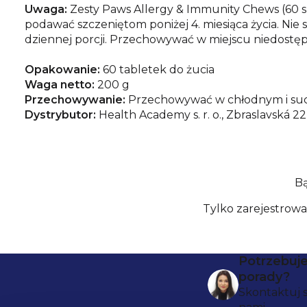
Uwaga:
Zesty Paws Allergy & Immunity Chews (60 szt
podawać szczeniętom poniżej 4. miesiąca życia. Ni
dziennej porcji. Przechowywać w miejscu niedostępn
Opakowanie:
60 tabletek do żucia
Waga netto:
200 g
Przechowywanie:
Przechowywać w chłodnym i suc
Dystrybutor:
Health Academy s. r. o., Zbraslavská 22
Bą
Tylko zarejestrow
S
Potrzebuj
porady?
t
Skontaktuj s