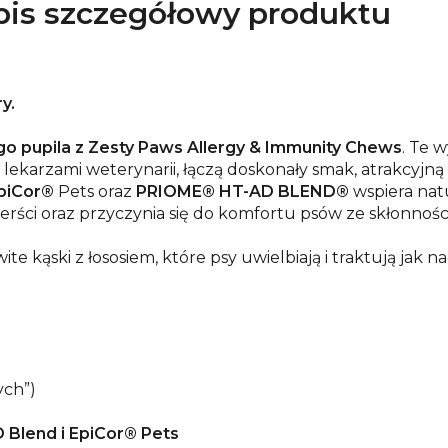
is szczegółowy produktu
y.
o pupila z Zesty Paws Allergy & Immunity Chews
. Te 
ekarzami weterynarii, łączą doskonały smak, atrakcyjną
piCor®
Pets oraz
PRIOME® HT-AD BLEND®
wspiera nat
rści oraz przyczynia się do komfortu psów ze skłonnością
te kąski z łososiem, które psy uwielbiają i traktują jak n
ych”)
Blend i EpiCor® Pets