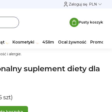
Zaloguj się
PLN
Pusty koszyk
Koszyk
ząt
Kosmetyki
4Slim
Ocal żywność
Promocje
ć i alergie.
onalny suplement diety dla
5 szt)
 do koszyka