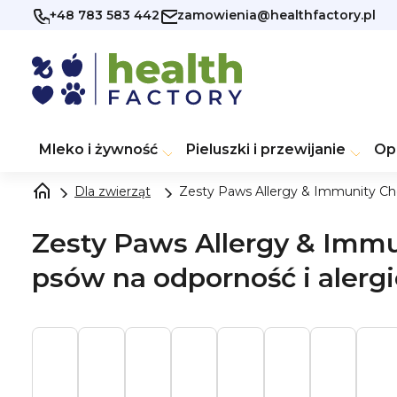
Przejść
+48 783 583 442
zamowienia@healthfactory.pl
do
treści
Mleko i żywność
Pieluszki i przewijanie
Op
Dla zwierząt
Zesty Paws Allergy & Immunity Chew
Zesty Paws Allergy & Immu
psów na odporność i alergi