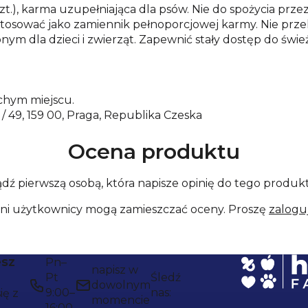
.), karma uzupełniająca dla psów. Nie do spożycia przez 
e stosować jako zamiennik pełnoporcjowej karmy. Nie pr
ym dla dzieci i zwierząt. Zapewnić stały dostęp do świe
hym miejscu.
 / 49, 159 00, Praga, Republika Czeska
Ocena produktu
dź pierwszą osobą, która napisze opinię do tego produk
ani użytkownicy mogą zamieszczać oceny. Proszę
zaloguj
esz
Pn–
napisz w
Pt
Śledź
dowolnym
9:00–
nas:
ię z
momencie
16:00