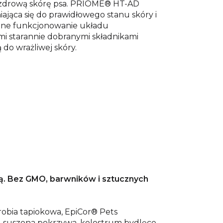
i zdrową skórę psa. PRIOME® HT-AD
jąca się do prawidłowego stanu skóry i
ralne funkcjonowanie układu
i starannie dobranymi składnikami
 do wrażliwej skóry.
ją. Bez GMO, barwników i sztucznych
krobia tapiokowa, EpiCor® Pets
2%, suszona pokrzywa, kolostrum bydlęce