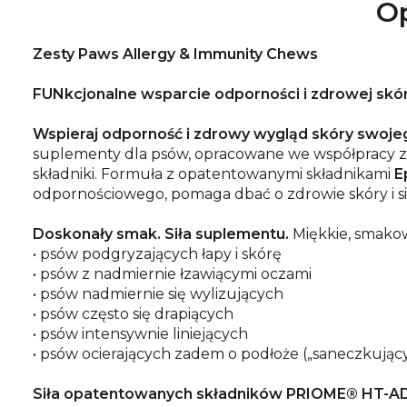
Op
Zesty Paws Allergy & Immunity Chews
FUNkcjonalne wsparcie odporności i zdrowej skór
Wspieraj odporność i zdrowy wygląd skóry swojeg
suplementy dla psów, opracowane we współpracy z l
składniki. Formuła z opatentowanymi składnikami
E
odpornościowego, pomaga dbać o zdrowie skóry i sie
Doskonały smak. Siła suplementu.
Miękkie, smakowi
• psów podgryzających łapy i skórę
• psów z nadmiernie łzawiącymi oczami
• psów nadmiernie się wylizujących
• psów często się drapiących
• psów intensywnie liniejących
• psów ocierających zadem o podłoże („saneczkując
Siła opatentowanych składników PRIOME® HT-AD 