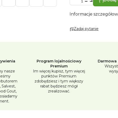
Informacje szczegóło
Zadaj pytanie
żywienia
Program lojalnościowy
Darmowa d
Premium
Wszyst
y nasze
Im więcej kupisz, tym więcej
wysy
steśmy
punktów Premium
ybutorem
zdobędziesz i tym większy
 Salvest,
rabat będziesz mógł
Good Gout,
zrealizować.
posiadamy
ment.