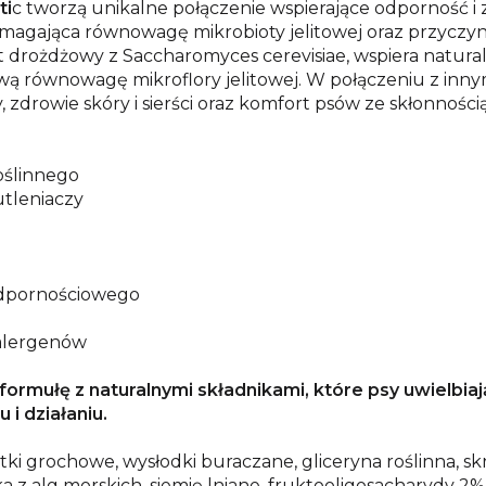
ti
c tworzą unikalne połączenie wspierające odporność 
gająca równowagę mikrobioty jelitowej oraz przyczynia
tat drożdżowy z Saccharomyces cerevisiae, wspiera natu
równowagę mikroflory jelitowej. W połączeniu z innym
drowie skóry i sierści oraz komfort psów ze skłonnością
roślinnego
utleniaczy
odpornościowego
 alergenów
ormułę z naturalnymi składnikami, które psy uwielbia
 i działaniu.
atki grochowe, wysłodki buraczane, gliceryna roślinna, s
ka z alg morskich, siemię lniane, fruktooligosacharydy 