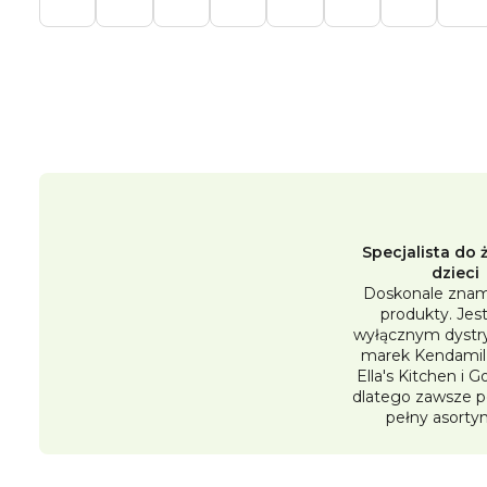
Specjalista do 
dzieci
Doskonale znam
produkty. Je
wyłącznym dystr
marek Kendamil,
Ella's Kitchen i 
dlatego zawsze 
pełny asorty