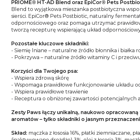
PRIOME® HT-AD Blend oraz EpiCor® Pets Postbio
Blend to wyjątkowa mieszanka postbiotyczna wspoma
sierści. EpiCor® Pets Postbiotic, naturalny fermen
odpornościowego oraz pomaga utrzymać prawidłową 
tworzą recepturę wspierającą układ odpornościowy, z
Pozostałe kluczowe składniki:
- Siemię lniane – naturalne źródło błonnika i białka 
- Pokrzywa – naturalne źródło witaminy C i przeciw
Korzyści dla Twojego psa:
- Wspiera zdrową skórę
- Wspomaga prawidłowe funkcjonowanie układu 
- Wspiera prawidłowe trawienie
- Receptura o obniżonej zawartości potencjalnych
Zesty Paws łączy unikalną, naukowo opracowaną f
aromatów – tylko składniki o jasnym przeznaczeniu
Skład:
mączka z łososia 16%, płatki ziemniaczane, pł
(inaktywowane drożdże) 3%, olej z łososia 3%, mącz