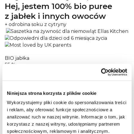
Hej, jestem 100% bio puree
z jabłek i innych owoców
+ odrobina soku z cytryny
BIO jabłka
55 %
BIO kiwi
20 %
Niniejsza strona korzysta z plików cookie
BIO banany
Wykorzystujemy pliki cookie do spersonalizowania treści
11 %
i reklam, aby oferować funkcje społecznościowe a
i wiele innych dobrych rzeczy...
analizować ruch w naszej witrynie.
Informacje o tom, jak
BIO jabłka 55 %, BIO kiwi 20 %, BIO banany 11 %, BIO
gruszki 10 %, sok z BIO winogron, koncentrat soku
korzystasz z naszej witryny, udostępniamy partnerem
z BIO cytryny
społecznościowym, reklamowym i analitycznym.