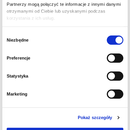
Wartości odżywcze
Partnerzy mogą połączyć te informacje z innymi danymi
otrzymanymi od Ciebie lub uzyskanymi podczas
Informacje żywieniowe na 100 g:
korzystania z ich usług.
Energia
229/54
Wybór
Niezbędne
kJ/kcal
zgody
1
Tłuszcz
Preferencje
0,5
g
Statystyka
2
Węglowodany
12
g
Marketing
Błonnik
1,1
g
Pokaż szczegóły