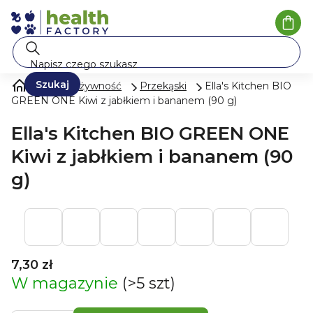
Przejść
do
Kosz
treści
Szukaj
Mleko i żywność
Przekąski
Ella's Kitchen BIO
GREEN ONE Kiwi z jabłkiem i bananem (90 g)
Ella's Kitchen BIO GREEN ONE
Kiwi z jabłkiem i bananem (90
g)
7,30 zł
W magazynie
(>5 szt)