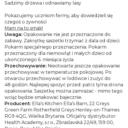
Sadzimy drzewa i odnawiamy lasy
Pokazujemy uczniom fermy, aby dowiedzieli się
czegoś o żywności
Mam na to smak!
Uwaga:
Opakowanie nie jest przeznaczone do
zabawy. Zakrętkę saszetki trzymać z dala od dzieci.
Pokarm specjalnego przeznaczenia. Pokarm
przeznaczony dla niemowląt i małych dzieci od
ukończonego 6. miesiąca życia.
Przechowywanie:
Nieotwarte jeszcze opakowanie
przechowywać w temperaturze pokojowej. Po
otwarciu przechowywać w lodówce i zużyć do
48 godzin. Najlepiej spożyć przed: patrz tylna strona
opakowania. Saszetkę można zamrażać - mimo tego
wciąż będzie smakować bajecznie.
Producent:
Ella’s Kitchen Ella’s Barn, 22 Greys
Green Farm Rotherfield Greys Henley-on-Thames
RG9 4QG, Wielka Brytania. Oficjalny dystrybutor:
Health Academy, s.r.o., Zbraslavská 22/49, 159 00,