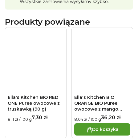
(zawartość soli wynika z naturalnej zawartości sodu w
Wszystkie zamówienia wysyłamy szybko.
składnikach).
Ważna uwaga:
Opakowanie nie jest
przeznaczone do zabawy. Nakrętkę saszetki należy
przechowywać w miejscu niedostępnym dla dzieci. Produkt
Produkty powiązane
specjalnego przeznaczenia żywieniowego. Żywność
przeznaczona dla niemowląt i małych dzieci od 6 miesiąca
życia.
Sposób użycia:
Przed użyciem wstrząsnąć, a
następnie wycisnąć puree do miseczki lub bezpośrednio na
łyżkę.
Przechowywanie:
Nieotwarte opakowanie
przechowywać w temperaturze pokojowej. Po otwarciu
przechowywać w lodówce i spożyć w ciągu 48 godzin.
Najlepiej spożyć przed: patrz tylna strona opakowania.
Produkt może być zamrażany.
Producent:
Ella's Kitchen
Ella's Barn, 22 Greys Green Farm Rotherfield Greys Henley-
on-Thames RG9 4QG, Wielka Brytania. Oficjalny
dystrybutor: Health Academy, s. r. o., Zbraslavská 22/49, 159
00, Praga, Republika Czeska.
Ella's Kitchen BIO RED
Ella's Kitchen BIO
ONE Puree owocowe z
ORANGE BIO Puree
truskawką (90 g)
owocowe z mango
(5x90 g)
7,30 zł
36,20 zł
Cena
Cena
8,11 zł / 100 g
8,04 zł / 100 g
jednostkowa:
jednostkowa:
Do koszyka