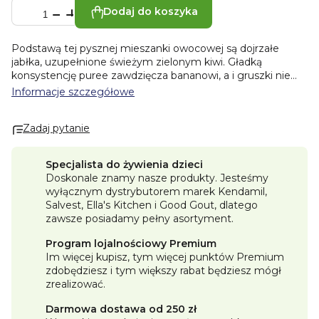
Dodaj do koszyka
Podstawą tej pysznej mieszanki owocowej są dojrzałe
jabłka, uzupełnione świeżym zielonym kiwi. Gładką
konsystencję puree zawdzięcza bananowi, a i gruszki nie
sposób przeoczyć. Sok z białych winogron nadaje temu
Informacje szczegółowe
smakołykowi wykwintną nutę. Odrobina soku z cytryny? To
jest dopiero wisienka na torcie. Krótko mówiąc, kubki
Zadaj pytanie
smakowe i brzuszki małych łakomczuchów, począwszy od
6. miesiąca życia, będą miały nie lada gratkę.
Główne
cechy:
Specjalista do żywienia dzieci
✓ jakość BIO
Doskonale znamy nasze produkty. Jesteśmy
✓ bez dodatku cukru
wyłącznym dystrybutorem marek Kendamil,
✓ bez dodatku wody
Salvest, Ella's Kitchen i Good Gout, dlatego
✓bez sztucznych barwników i konserwantów.
zawsze posiadamy pełny asortyment.
✓ bez glutenu i bez laktozy
✓ praktyczne opakowanie z zakrętką
Składniki:
BIO jabłka
Program lojalnościowy Premium
55%, BIO kiwi 20%, BIO banany 11%, BIO gruszki 10%, sok z
Im więcej kupisz, tym więcej punktów Premium
BIO winogron, BIO koncentrat soku z cytryny.
Wartości
zdobędziesz i tym większy rabat będziesz mógł
odżywcze na 100 g:
energia 229 kJ / 54 kcal; tłuszcz 0,5 g,
zrealizować.
w tym kwasy tłuszczowe nasycone 0,1 g; węglowodany 12
g, w tym cukry 10,7 g; błonnik 1,1 g; białko 0,5 g; sól 0,01 g
Darmowa dostawa od 250 zł