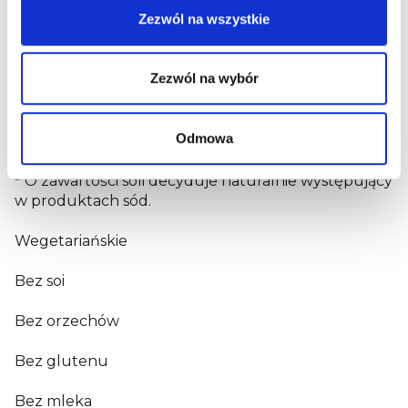
Białko
Zezwól na wszystkie
0,5
g
3
Zezwól na wybór
Sól
0,01
g
1
2
Odmowa
W tym nasycone kwasy tłuszczowe 0,1 g.
W tym
cukry 10,7 g.
3
O zawartości soli decyduje naturalnie występujący
w produktach sód.
Wegetariańskie
Bez soi
Bez orzechów
Bez glutenu
Bez mleka