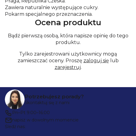
Praga, Republika Czeska.
Zawiera naturalnie występujące cukry.
Pokarm specjalnego przeznaczenia.
Ocena produktu
Bądź pierwszą osobą, która napisze opinię do tego
produktu.
Tylko zarejestrowani użytkownicy mogą
zamieszczać oceny. Proszę
zaloguj się
lub
zarejestruj
.
S
Potrzebujesz porady?
t
Skontaktuj się z nami
o
Pn–Pt 9:00–16:00
p
napisz w dowolnym momencie
Śledź nas:
k