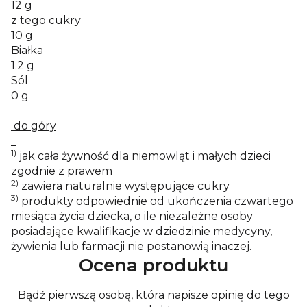
12 g
z tego cukry
10 g
Białka
1.2 g
Sól
0 g
do góry
1)
jak cała żywność dla niemowląt i małych dzieci
zgodnie z prawem
2)
zawiera naturalnie występujące cukry
3)
produkty odpowiednie od ukończenia czwartego
miesiąca życia dziecka, o ile niezależne osoby
posiadające kwalifikacje w dziedzinie medycyny,
żywienia lub farmacji nie postanowią inaczej.
Ocena produktu
Bądź pierwszą osobą, która napisze opinię do tego