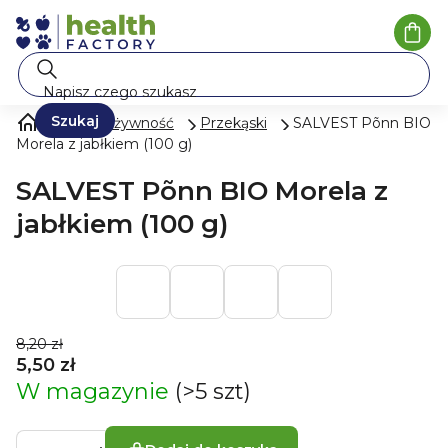
Przejść
do
Kosz
treści
Szukaj
Mleko i żywność
Przekąski
SALVEST Põnn BIO
Morela z jabłkiem (100 g)
SALVEST Põnn BIO Morela z
jabłkiem (100 g)
8,20 zł
5,50 zł
W magazynie
(>5 szt)