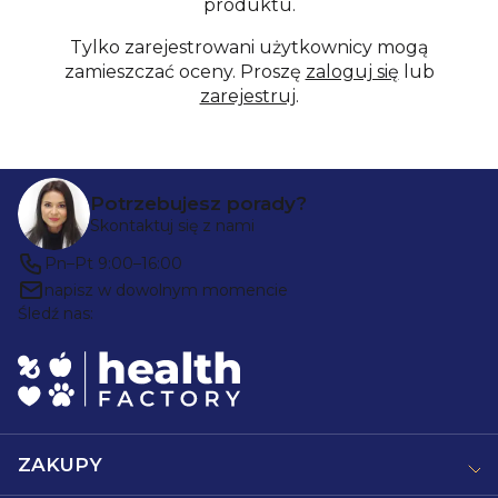
produktu.
Tylko zarejestrowani użytkownicy mogą
zamieszczać oceny. Proszę
zaloguj się
lub
zarejestruj
.
S
Potrzebujesz porady?
t
Skontaktuj się z nami
o
Pn–Pt 9:00–16:00
p
napisz w dowolnym momencie
Śledź nas:
k
a
ZAKUPY