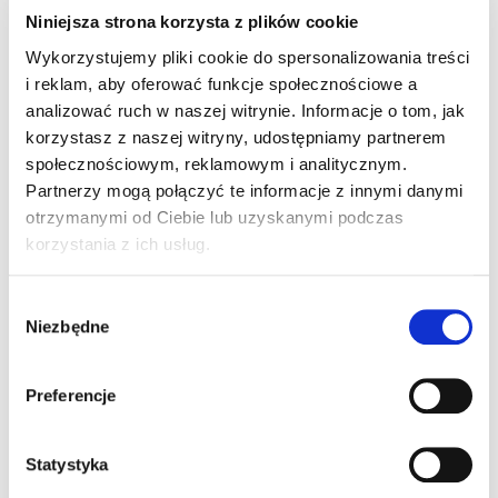
Niniejsza strona korzysta z plików cookie
W firmie
PÖNN
misja była jasna - tworzyć i
Wykorzystujemy pliki cookie do spersonalizowania treści
produkować najlepszą na świecie żywność dla
naszych najmłodszych.
i reklam, aby oferować funkcje społecznościowe a
Żywność dla dzieci jest produkowana ze ściśle
analizować ruch w naszej witrynie.
Informacje o tom, jak
kontrolowanych
100% BIO składników
i są
korzystasz z naszej witryny, udostępniamy partnerem
tworzone we współpracy z uznanymi pediatrami.
społecznościowym, reklamowym i analitycznym.
1
Nie zawiera żadnych konserwantów
ani dodatku
Partnerzy mogą połączyć te informacje z innymi danymi
2
cukru
.
Mogą się mini cieszyć już dzieci od
otrzymanymi od Ciebie lub uzyskanymi podczas
3
ukończenia 4. miesiąca
, ale są również idealną
korzystania z ich usług.
przekąską dla starszych dzieci.
Wybór
Niezbędne
Składniki na wyciągnięcie ręki
zgody
Większość składników pochodzi od lokalnych
dostawców
w promieniu 100 km od zakładu
Preferencje
produkcyjnego, co gwarantuje firmie 100%
kontrolę nad jakością i świeżością produktów oraz
zmniejsza ślad węglowy.
Statystyka