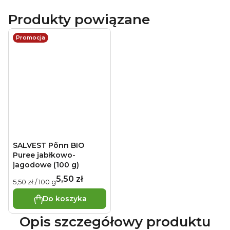
Produkty powiązane
Promocja
SALVEST Põnn BIO
Puree jabłkowo-
jagodowe (100 g)
5,50 zł
Cena
5,50 zł / 100 g
jednostkowa:
Do koszyka
Opis szczegółowy produktu