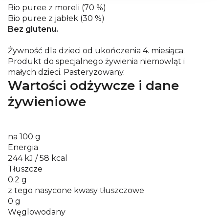
Bio puree z moreli (70 %)
Bio puree z jabłek (30 %)
Bez glutenu.
Żywność dla dzieci od ukończenia 4. miesiąca.
Produkt do specjalnego żywienia niemowląt i
małych dzieci. Pasteryzowany.
Wartości odżywcze i dane
żywieniowe
na 100 g
Energia
244 kJ / 58 kcal
Tłuszcze
0.2 g
z tego nasycone kwasy tłuszczowe
0 g
Węglowodany