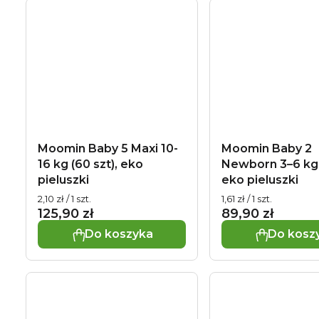
k
w
t
ó
w
Moomin Baby 5 Maxi 10-
Moomin Baby 2
16 kg (60 szt), eko
Newborn 3–6 kg (
pieluszki
eko pieluszki
Cena
Cena
2,10 zł / 1 szt.
1,61 zł / 1 szt.
jednostkowa:
jednostkowa:
125,90 zł
89,90 zł
Do koszyka
Do kosz