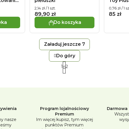
kowanie
pieluszki
Toy Plus
szt)
Cena
Cena
2,14 zł / 1 szt.
0,76 zł / 1 sz
jednostkowa:
jednostko
89,90 zł
85 zł
yka
Do koszyka
Załaduj jeszcze 7
Do góry
K
1
2
o
P
n
a
g
t
i
r
n
o
a
żywienia
Program lojalnościowy
Darmowa d
l
Premium
Wszyst
c
y nasze
Im więcej kupisz, tym więcej
wysy
k
j
steśmy
punktów Premium