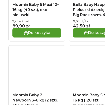
Moomin Baby 5 Maxi 10–
Bella Baby Happ
16 kg (40 szt), eko
Pieluszki dzieci
pieluszki
Big Pack rozm. 4
Cena
Cena
2,25 zł / 1 szt.
0,69 zł / 1 szt.
jednostkowa:
jednostkowa:
89,90 zł
42,50 zł
Do koszyka
Do kosz
Moomin Baby 2
Moomin Baby 5 M
Newborn 3–6 kg (2 szt),
16 kg (120 szt),