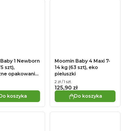
Baby 1 Newborn
Moomin Baby 4 Maxi 7-
5 szt),
14 kg (63 szt), eko
zne opakowanie
pieluszki
luszek
Cena
2 zł / 1 szt.
wa:
jednostkowa:
125,90 zł
Do koszyka
Do koszyka