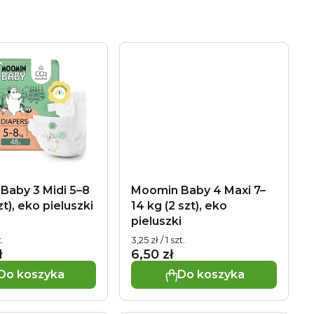
Baby 3 Midi 5–8
Moomin Baby 4 Maxi 7–
zt), eko pieluszki
14 kg (2 szt), eko
pieluszki
Cena
t.
3,25 zł / 1 szt.
wa:
jednostkowa:
ł
6,50 zł
Do koszyka
Do koszyka