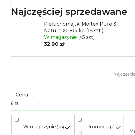
Najczęściej sprzedawane
Pieluchomajtki Moltex Pure &
Nature XL +14 kg (18 szt.)
W magazynie
(>5 szt)
32,90 zł
S
Najczęści
o
r
Cena
t
6
zł
o
w
W magazynie
Promocja
36
2
Ma