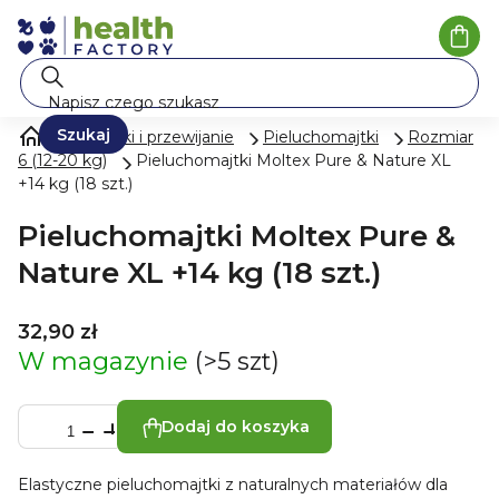
Przejść
do
Kosz
treści
Szukaj
Pieluszki i przewijanie
Pieluchomajtki
Rozmiar
6 (12-20 kg)
Pieluchomajtki Moltex Pure & Nature XL
+14 kg (18 szt.)
Pieluchomajtki Moltex Pure &
Nature XL +14 kg (18 szt.)
32,90 zł
W magazynie
(>5 szt)
Dodaj do koszyka
Elastyczne pieluchomajtki z naturalnych materiałów dla