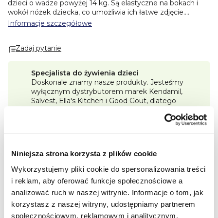
dzieci o wadze powyżej 14 kg. Są elastyczne na bokach i
wokół nóżek dziecka, co umożliwia ich łatwe zdjęcie.
Idealne dla dzieci uczących się korzystania z nocnika.
Skład:
Informacje szczegółowe
pulpa (100% wolna od chloru, certyfikat FSC), bawełna,
superabsorbcyjny polimer, PLA (pochodzenia roślinnego),
Zadaj pytanie
polietylen z bio materiału, polipropylen (15% z bawełny
organicznej), polietylen, poliuretan.
Przechowywanie:
przechowywać w temperaturze 0–25°C.
Producent: Ontex
Specjalista do żywienia dzieci
Mayen GmbH, Nikolaus-Otto-Straße, 56727 Mayen,
Doskonale znamy nasze produkty. Jesteśmy
Německo,
Importer: Ontex CZ, s.r.o. , Vesecko 491, 511 01
wyłącznym dystrybutorem marek Kendamil,
TURNOV
Salvest, Ella's Kitchen i Good Gout, dlatego
zawsze posiadamy pełny asortyment.
Program lojalnościowy Premium
Im więcej kupisz, tym więcej punktów Premium
zdobędziesz i tym większy rabat będziesz mógł
Niniejsza strona korzysta z plików cookie
zrealizować.
Wykorzystujemy pliki cookie do spersonalizowania treści
Darmowa dostawa od 250 zł
i reklam, aby oferować funkcje społecznościowe a
Wszystkie zamówienia wysyłamy szybko.
analizować ruch w naszej witrynie.
Informacje o tom, jak
korzystasz z naszej witryny, udostępniamy partnerem
Opis szczegółowy produktu
społecznościowym, reklamowym i analitycznym.