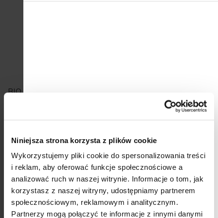
121,70 zł
4x Kendamil Nature 3 HMO+ (600 g)
W magazynie
(>5 paczki)
232 zł
BIO / organiczne mleko dla małych dzieci Kendamil
zachowuje dokładnie te składniki odżywcze, których
dziecko potrzebuje do naturalnego rozwoju
od roku do
trzech lat
. Zostało wyprodukowane przez ekspertów ds.
żywienia dzieci w Kendal Nutricare z ponad 50-letnim
doświadczeniem. Podstawą tej BIO / Organic linii mlecznej
Niniejsza strona korzysta z plików cookie
jest prawdziwe pełnotłuste mleko krowie, od wolno
Wykorzystujemy pliki cookie do spersonalizowania treści
pasących się krów na dziewiczym terenie o czystej
przyrodzie w bezpośrednim sąsiedztwie Lake District
i reklam, aby oferować funkcje społecznościowe a
National Park. Mleko posiada
certyfikat BIO
, co gwarantuje,
analizować ruch w naszej witrynie.
Informacje o tom, jak
że wszystko, co w nim znajdziesz, spełnia surowe warunki
korzystasz z naszej witryny, udostępniamy partnerem
jego przyznania.
społecznościowym, reklamowym i analitycznym.
Partnerzy mogą połączyć te informacje z innymi danymi
L