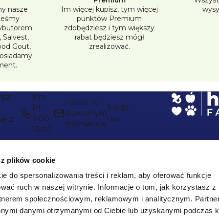
y nasze
Im więcej kupisz, tym więcej
wysy
o
steśmy
punktów Premium
l
ybutorem
zdobędziesz i tym większy
 Salvest,
rabat będziesz mógł
k
Good Gout,
zrealizować.
posiadamy
i
ment.
l
i
esz
Pn–
s
napisz w
Pt
Śledź
dowolnym
t
9:00–
nas:
ię z
momencie
16:00
y
 z plików cookie
ie do spersonalizowania treści i reklam, aby oferować funkcje
wać ruch w naszej witrynie.
Informacje o tom, jak korzystasz z
rtnerem społecznościowym, reklamowym i analitycznym.
Partne
innymi danymi otrzymanymi od Ciebie lub uzyskanymi podczas k