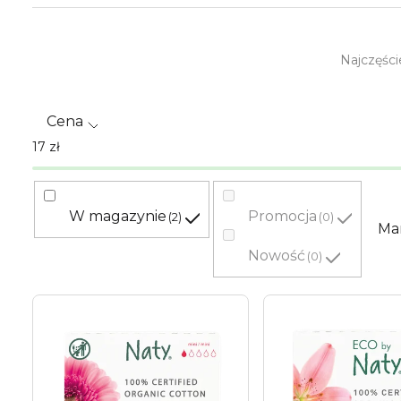
S
Najczęśc
o
r
Cena
t
17
zł
o
w
W magazynie
Promocja
2
0
Ma
a
Nowość
0
n
L
i
i
e
s
p