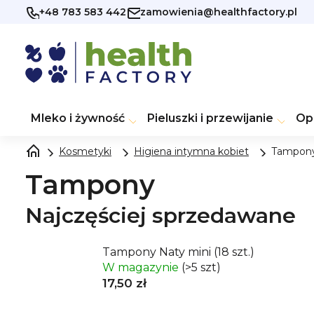
Przejść
+48 783 583 442
zamowienia@healthfactory.pl
do
treści
Mleko i żywność
Pieluszki i przewijanie
Op
Kosmetyki
Higiena intymna kobiet
Tampon
Tampony
Najczęściej sprzedawane
Tampony Naty mini (18 szt.)
W magazynie
(>5 szt)
17,50 zł