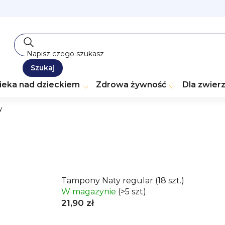
Szukaj
ieka nad dzieckiem
Zdrowa żywność
Dla zwier
y
Tampony Naty regular (18 szt.)
W magazynie
(>5 szt)
21,90 zł