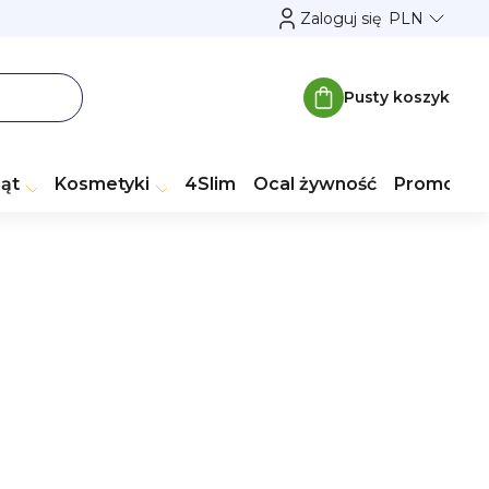
Zaloguj się
PLN
Pusty koszyk
Koszyk
ząt
Kosmetyki
4Slim
Ocal żywność
Promocje