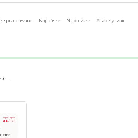
iej sprzedawane
Najtańsze
Najdroższe
Alfabetycznie
rki