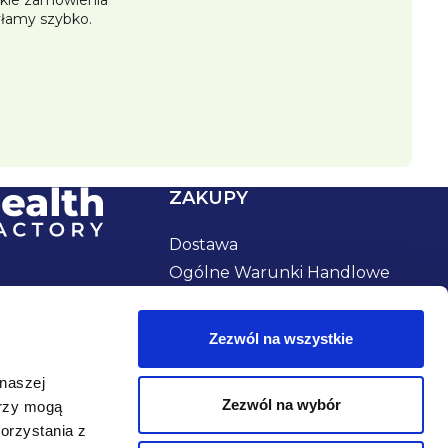
łamy szybko.
ZAKUPY
Dostawa
Ogólne Warunki Handlowe
Zwrot produktów i
reklamacje
Zezwól na wszystkie
Kupony rabatowe
Cookies
 naszej
Zezwól na wybór
rzy mogą
orzystania z