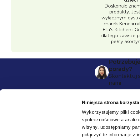
Doskonale znam
produkty. Je
wyłącznym dystr
marek Kendamil,
Ella's Kitchen i 
dlatego zawsze 
pełny asorty
S
Potrzebuj
porady?
t
Skontaktuj s
nami
o
p
Niniejsza strona korzysta
k
Wykorzystujemy pliki cook
społecznościowe a analizo
a
HEALTHFACTORY.PL
witryny, udostępniamy pa
połączyć te informacje z 