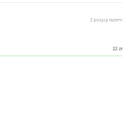
2
pozycji razem
22
zł