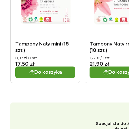
t
r
a
o
p
d
r
u
Tampony Naty mini (18
Tampony Naty r
o
szt.)
(18 szt.)
k
Cena
Cena
0,97 zł / 1 szt.
1,22 zł / 1 szt.
d
t
jednostkowa:
jednostkowa:
17,50 zł
21,90 zł
u
Do koszyka
Do kosz
ó
k
w
t
ó
w
Specjalista do 
dzieci