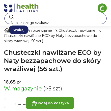
Przejść
do
Kosz
treści
Szukaj
Pieluszki i przewijanie
Chusteczki nawilżane
Chusteczki nawilżane ECO by Naty bezzapachowe do
skóry wrażliwej (56 szt.)
Chusteczki nawilżane ECO by
Naty bezzapachowe do skóry
wrażliwej (56 szt.)
16,65 zł
W magazynie
(>5 szt)
Dodaj do koszyka