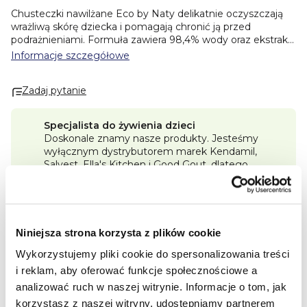
Chusteczki nawilżane Eco by Naty delikatnie oczyszczają
wrażliwą skórę dziecka i pomagają chronić ją przed
podrażnieniami. Formuła zawiera 98,4% wody oraz ekstrakt
z rumianku o właściwościach łagodzących. Chusteczki są
Informacje szczegółowe
bezzapachowe i nie zawierają chloru, alkoholu, parabenów
ani sztucznych barwników. Wykonane w 99,5% z
Zadaj pytanie
materiałów pochodzenia naturalnego, są w pełni
biodegradowalne i kompostowalne. Produkt odpowiedni do
codziennej pielęgnacji podczas przewijania oraz
Specjalista do żywienia dzieci
oczyszczania skóry dziecka.
Doskonale znamy nasze produkty. Jesteśmy
wyłącznym dystrybutorem marek Kendamil,
Korzyści:
Salvest, Ella's Kitchen i Good Gout, dlatego
• 98,4% wody
zawsze posiadamy pełny asortyment.
• ekstrakt z rumianku
• bez alkoholu i substancji zapachowych
Program lojalnościowy Premium
• bez chloru i parabenów
Im więcej kupisz, tym więcej punktów Premium
• 99,5% materiałów pochodzenia naturalnego
zdobędziesz i tym większy rabat będziesz mógł
Niniejsza strona korzysta z plików cookie
• biodegradowalne i kompostowalne
zrealizować.
• delikatne dla skóry dziecka
Wykorzystujemy pliki cookie do spersonalizowania treści
• odpowiednie do codziennego stosowania
Darmowa dostawa od 250 zł
i reklam, aby oferować funkcje społecznościowe a
Wszystkie zamówienia wysyłamy szybko.
analizować ruch w naszej witrynie.
Informacje o tom, jak
korzystasz z naszej witryny, udostępniamy partnerem