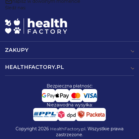
p
napisz w dowolnym momencie
Śledź nas:
k
a
ZAKUPY
HEALTHFACTORY.PL
Bezpieczna płatność:
Niezawodna wysyłka:
Copyright 2026
HealthFactory.pl
. Wszystkie prawa
zastrzeżone.