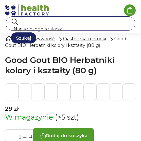
Przejść
do
Kosz
treści
Szukaj
Mleko i żywność
Ciasteczka i chrupki
Good
Gout BIO Herbatniki kolory i kształty (80 g)
Good Gout BIO Herbatniki
kolory i kształty (80 g)
29 zł
W magazynie
(>5 szt)
Dodaj do koszyka