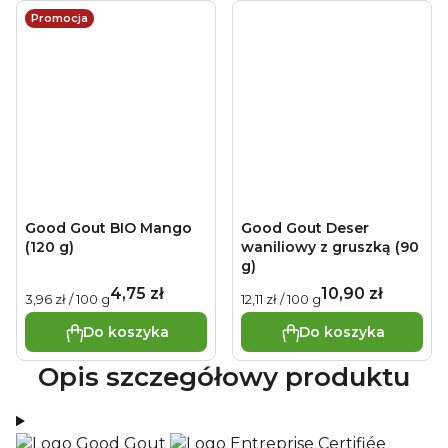
Promocja
Good Gout BIO Mango
Good Gout Deser
(120 g)
waniliowy z gruszką (90
g)
4,75 zł
10,90 zł
Cena
Cena
3,96 zł / 100 g
12,11 zł / 100 g
jednostkowa:
jednostkowa:
Do koszyka
Do koszyka
Opis szczegółowy produktu