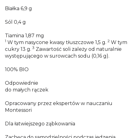
Białka
6,9
g
Sól
0,4
g
Tiamina
1,87
mg
1
2
W tym nasycone kwasy tłuszczowe 1,5 g.
W tym
3
cukry 13 g.
Zawartość soli zależy od naturalnie
występującego w surowcach sodu (0,16 g).
100% BIO
Odpowiednie
do małych rączek
Opracowany przez ekspertów w nauczaniu
Montessori
Dla łatwiejszego ząbkowania
Zachęca do samodzielności podczas jedzenia