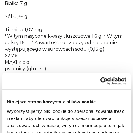
Białka
7
g
Sól
0,36
g
Tiamina
1,07
mg
1
2
W tym nasycone kwasy tłuszczowe 1,6 g.
W tym
3
cukry 16 g.
Zawartość soli zależy od naturalnie
występującego w surowcach sodu (0,15 g).
62,7%
MĄKI z bio
pszenicy (gluten)
22,6% bio koncentratu soku z winogron, 10,5% bio
oleju słonecznikowego, 2,7% bio proszku z malin, 1,2
bio koncentratu z buraków i marchwi, 0,5%
substancji spulchniającej (wodorowęglan sodu),
tiamina
Niniejsza strona korzysta z plików cookie
Zawiera GLUTEN.
Wykorzystujemy pliki cookie do spersonalizowania treści
Wartości odżywcze
i reklam, aby oferować funkcje społecznościowe a
analizować ruch w naszej witrynie.
Informacje o tom, jak
Informacje żywieniowe na 100 g:
korzystasz z naszej witryny, udostępniamy partnerem