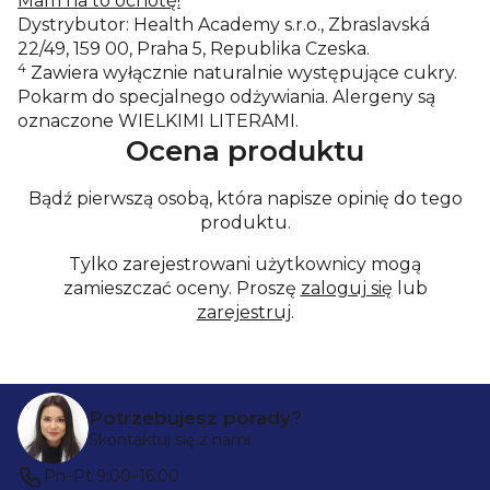
Mam na to ochotę!
Dystrybutor: Health Academy s.r.o., Zbraslavská
22/49, 159 00, Praha 5, Republika Czeska.
4
Zawiera wyłącznie naturalnie występujące cukry.
Pokarm do specjalnego odżywiania. Alergeny są
oznaczone WIELKIMI LITERAMI.
Ocena produktu
Bądź pierwszą osobą, która napisze opinię do tego
produktu.
Tylko zarejestrowani użytkownicy mogą
zamieszczać oceny. Proszę
zaloguj się
lub
zarejestruj
.
S
Potrzebujesz porady?
t
Skontaktuj się z nami
o
Pn–Pt 9:00–16:00