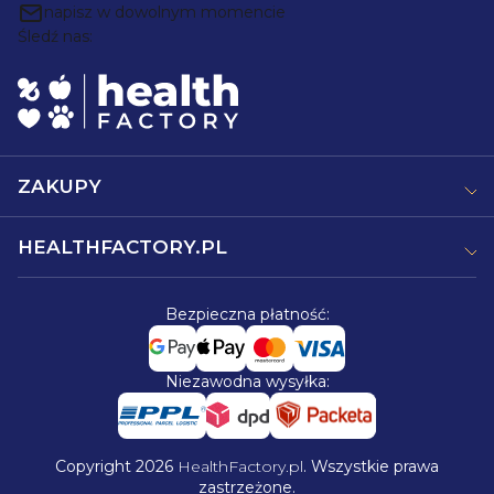
p
napisz w dowolnym momencie
Śledź nas:
k
a
ZAKUPY
HEALTHFACTORY.PL
Bezpieczna płatność:
Niezawodna wysyłka:
Copyright 2026
HealthFactory.pl
. Wszystkie prawa
zastrzeżone.