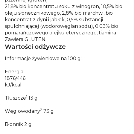
21,8% bio koncentratu soku z winogron, 10,5% bio
oleju słonecznikowego, 2,8% bio marchwi, bio
koncentrat z dyni i jabłek, 0,5% substancji
spulchniającej (wodorowęglan sodu), 0,03% bio
pomarańczowego olejku eterycznego, tiamina
Zawiera GLUTEN.
Wartości odżywcze
Informacje żywieniowe na 100 g:
Energia
1876/446
kJ/kcal
1
Tłuszcze
13
g
2
Węglowodany
73
g
Błonnik
2
g