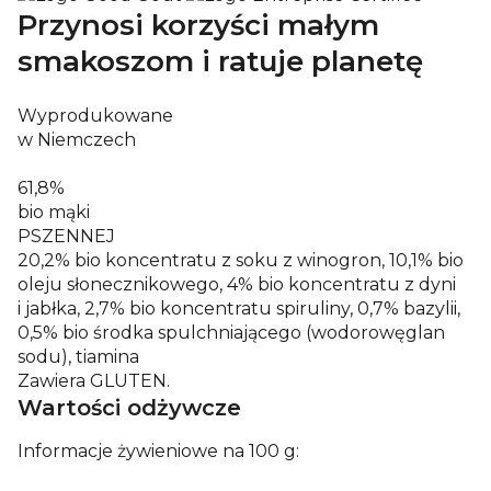
Przynosi korzyści małym
smakoszom i ratuje planetę
Wyprodukowane
w Niemczech
61,8%
bio mąki
PSZENNEJ
20,2% bio koncentratu z soku z winogron, 10,1% bio
oleju słonecznikowego, 4% bio koncentratu z dyni
i jabłka, 2,7% bio koncentratu spiruliny, 0,7% bazylii,
0,5% bio środka spulchniającego (wodorowęglan
sodu), tiamina
Zawiera GLUTEN.
Wartości odżywcze
Informacje żywieniowe na 100 g: