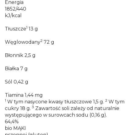
Energia
1852/440
kJ/kcal
1
Tłuszcze
13
g
2
Węglowodany
72
g
Błonnik
2,5
g
Białka
7
g
Sól
0,42
g
Tiamina
1,44
mg
1
2
W tym nasycone kwasy tłuszczowe 1,5 g.
W tym
3
cukry 18 g.
Zawartość soli zależy od naturalnie
występującego w surowcach sodu (0,16 g).
64,4%
bio MĄKI
pszennej (gluten)