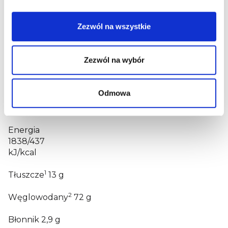
pszenicy (gluten)
18,8 % bio koncentratu soku winogronowego, 10,5 %
Zezwól na wszystkie
organicznego oleju słonecznikowego, 5,6 % bio
koncentratu z soku z jagód, 0,5 % substancji
spulchniającej (wodorowęglan sodu), 0,3 % bio
Zezwól na wybór
marchewki i bio koncentratu jagodowego, tiamina
Zawiera GLUTEN.
Wartości odżywcze
Odmowa
Informacje żywieniowe na 100 g:
Energia
1838/437
kJ/kcal
1
Tłuszcze
13
g
2
Węglowodany
72
g
Błonnik
2,9
g