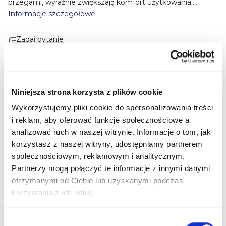
brzegami, wyraźnie zwiększają komfort użytkowania.
Posiadają na zewnętrznej stronie boczne szwy, dzięki
Informacje szczegółowe
czemu chronią skórę przed podrażnieniami. Doskonale
dostosowują się do kształtu ciała i nie uciskają.
Składniki:
Zadaj pytanie
elastyczna przędza poliestrowa.
Dystrybutor:
TZMO
Republika Czeska, s. r. o.
Specjalista do żywienia dzieci
Doskonale znamy nasze produkty. Jesteśmy
wyłącznym dystrybutorem marek Kendamil,
Niniejsza strona korzysta z plików cookie
Salvest, Ella's Kitchen i Good Gout, dlatego
zawsze posiadamy pełny asortyment.
Wykorzystujemy pliki cookie do spersonalizowania treści
i reklam, aby oferować funkcje społecznościowe a
Program lojalnościowy Premium
Im więcej kupisz, tym więcej punktów Premium
analizować ruch w naszej witrynie.
Informacje o tom, jak
zdobędziesz i tym większy rabat będziesz mógł
korzystasz z naszej witryny, udostępniamy partnerem
zrealizować.
społecznościowym, reklamowym i analitycznym.
Darmowa dostawa od 250 zł
Partnerzy mogą połączyć te informacje z innymi danymi
Wszystkie zamówienia wysyłamy szybko.
otrzymanymi od Ciebie lub uzyskanymi podczas
korzystania z ich usług.
Opis szczegółowy produktu
Wybór