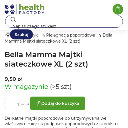
Przejść
do
Kosz
treści
Szukaj
Kosmetyki
Pielęgnacja poporodowa
Bella
Mamma Majtki siateczkowe XL (2 szt)
Bella Mamma Majtki
siateczkowe XL (2 szt)
9,50 zł
W magazynie
(>5 szt)
Dodaj do koszyka
Delikatne majtki poporodowe do utrzymywania we
właściwym miejscu podpasek poporodowych z szerokimi