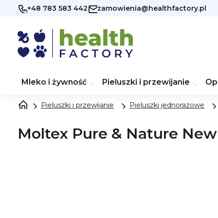
Przejść
+48 783 583 442
zamowienia@healthfactory.pl
do
treści
Mleko i żywność
Pieluszki i przewijanie
Op
Pieluszki i przewijanie
Pieluszki jednorazowe
Moltex Pure & Nature Newbo