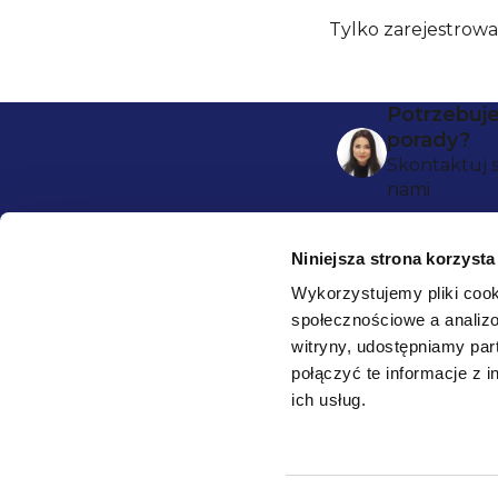
Tylko zarejestrow
S
Potrzebuj
porady?
t
Skontaktuj s
nami
o
p
Niniejsza strona korzysta
k
Wykorzystujemy pliki cook
społecznościowe a analizo
a
HEALTHFACTORY.PL
witryny, udostępniamy pa
połączyć te informacje z 
O nas
ich usług.
Bezpieczna
Blog ❀
płatność: