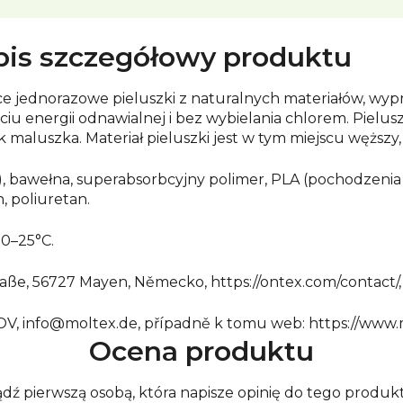
is szczegółowy produktu
e jednorazowe pieluszki z naturalnych materiałów, wypr
u energii odnawialnej i bez wybielania chlorem. Pielus
maluszka. Materiał pieluszki jest w tym miejscu węższy,
, bawełna, superabsorbcyjny polimer, PLA (pochodzenia ro
, poliuretan.
0–25°C.
ße, 56727 Mayen, Německo, https://ontex.com/contact/
URNOV, info@moltex.de, případně k tomu web: https://ww
Ocena produktu
dź pierwszą osobą, która napisze opinię do tego produk