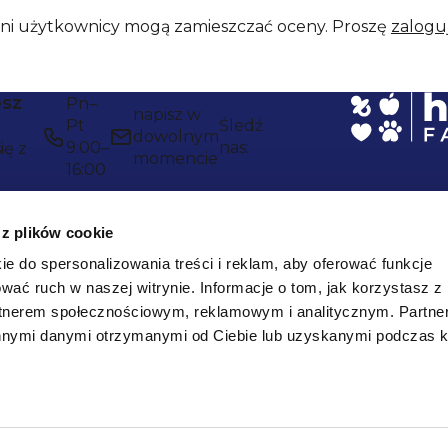
ani użytkownicy mogą zamieszczać oceny. Proszę
zaloguj
esz
Pn–
napisz w
Pt
Śledź
dowolnym
9:00–
nas:
ię z
momencie
16:00
 z plików cookie
ie do spersonalizowania treści i reklam, aby oferować funkcje
wać ruch w naszej witrynie.
Informacje o tom, jak korzystasz z
rtnerem społecznościowym, reklamowym i analitycznym.
Partne
innymi danymi otrzymanymi od Ciebie lub uzyskanymi podczas k
Niezawodna
wysyłka: