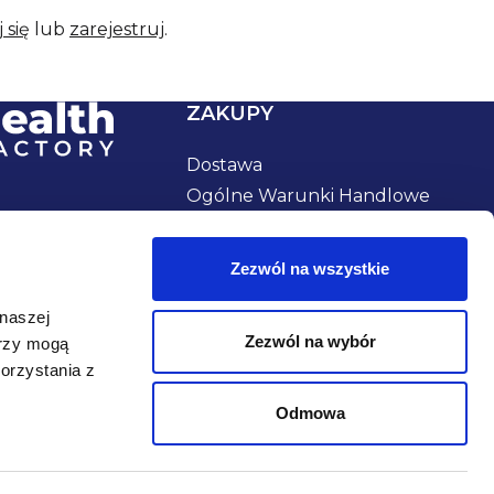
 się
lub
zarejestruj
.
ZAKUPY
Dostawa
Ogólne Warunki Handlowe
Zwrot produktów i
reklamacje
Zezwól na wszystkie
Kupony rabatowe
Cookies
 naszej
Zezwól na wybór
rzy mogą
orzystania z
Odmowa