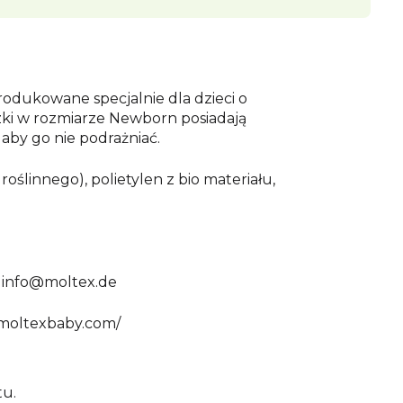
odukowane specjalnie dla dzieci o
zki w rozmiarze Newborn posiadają
 aby go nie podrażniać.
ślinnego), polietylen z bio materiału,
, info@moltex.de
w.moltexbaby.com/
tu.