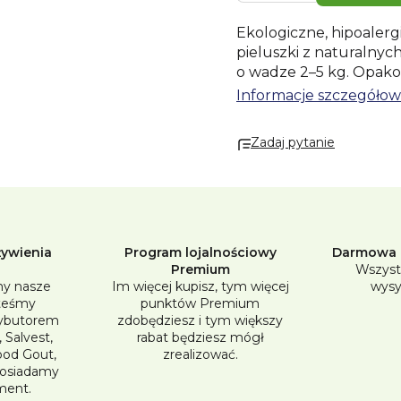
Ekologiczne, hipoaler
pieluszki z naturalnyc
o wadze 2–5 kg. Opako
odnawialnej i bez wybi
Informacje szczegóło
posiadają specjalnie p
Materiał pieluszki jest
Zadaj pytanie
pulpa (100% wolna od c
polimer, PLA (pochodzen
polipropylen (15% z baw
Przechowywanie:
prz
Ontex Mayen GmbH, Ni
Německo,
Importer: Ont
żywienia
Program lojalnościowy
Darmowa d
Premium
Wszyst
y nasze
Im więcej kupisz, tym więcej
wysy
steśmy
punktów Premium
ybutorem
zdobędziesz i tym większy
 Salvest,
rabat będziesz mógł
Good Gout,
zrealizować.
posiadamy
ment.