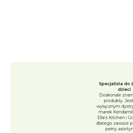
Specjalista do 
dzieci
Doskonale znam
produkty. Je
wyłącznym dystr
marek Kendamil,
Ella's Kitchen i 
dlatego zawsze 
pełny asorty