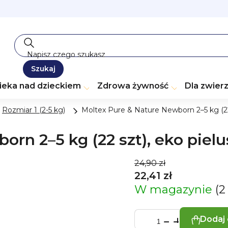
Szukaj
ieka nad dzieckiem
Zdrowa żywność
Dla zwier
Rozmiar 1 (2-5 kg)
Moltex Pure & Nature Newborn 2–5 kg (22 
rn 2–5 kg (22 szt), eko pielu
24,90 zł
22,41 zł
W magazynie
(2
Dodaj