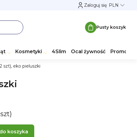
Zaloguj się
PLN
Pusty koszyk
Koszyk
ząt
Kosmetyki
4Slim
Ocal żywność
Promocje
szt), eko pieluszki
szki
 szt)
 do koszyka