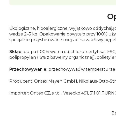
Op
Ekologiczne, hipoalergiczne, wyjątkowo oddychając
wadze 2–5 kg. Opakowanie powstało przy 100% użyci
specjalnie przystosowane miejsce na wrażliwy pępek 
Skład:
pulpa (100% wolna od chloru, certyfikat FSC)
polipropylen (15% z bawełny organicznej), polietylen
Przechowywanie:
przechowywać w temperaturze 
Producent: Ontex Mayen GmbH, Nikolaus-Otto-Stra
Importer: Ontex CZ, s.r.o. , Vesecko 491, 511 01 T
Bą