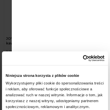
JOYA Napój owsiany z
JOYA PUR Napój sojowy
kawą (1 l)
bez cukru (1 l)
9,18 zł
9,18 zł
Cena
Cena
9,18 zł / 1 l
9,18 zł / 1 l
jednostkowa:
jednostkowa:
Do koszyka
Do koszyka
Promocja
Promocja
Niniejsza strona korzysta z plików cookie
Wykorzystujemy pliki cookie do spersonalizowania treści
i reklam, aby oferować funkcje społecznościowe a
analizować ruch w naszej witrynie.
Informacje o tom, jak
korzystasz z naszej witryny, udostępniamy partnerem
społecznościowym, reklamowym i analitycznym.