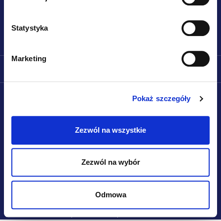
Śledź nas:
k
a
Statystyka
Marketing
ZAKUPY
HEALTHFACTORY.PL
Pokaż szczegóły
Bezpieczna płatność:
Zezwól na wszystkie
Niezawodna wysyłka:
Zezwól na wybór
Copyright 2026
HealthFactory.pl
. Wszystkie prawa
Odmowa
zastrzeżone.
Opracował Shoptet Premium