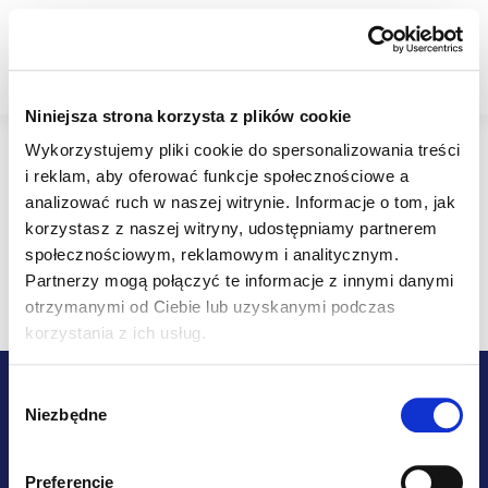
Przejść
do
Kosz
treści
Niniejsza strona korzysta z plików cookie
Szukaj
Markowane marki
Spontex
Wykorzystujemy pliki cookie do spersonalizowania treści
Spontex
i reklam, aby oferować funkcje społecznościowe a
analizować ruch w naszej witrynie.
Informacje o tom, jak
korzystasz z naszej witryny, udostępniamy partnerem
Nie znaleziono towarów marki
Spontex
...
społecznościowym, reklamowym i analitycznym.
Partnerzy mogą połączyć te informacje z innymi danymi
otrzymanymi od Ciebie lub uzyskanymi podczas
korzystania z ich usług.
S
Potrzebujesz porady?
Wybór
t
Skontaktuj się z nami
Niezbędne
zgody
o
Pn–Pt 9:00–16:00
p
napisz w dowolnym momencie
Preferencje