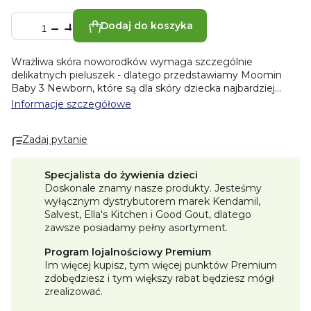
Dodaj do koszyka
Wrażliwa skóra noworodków wymaga szczególnie
delikatnych pieluszek - dlatego przedstawiamy Moomin
Baby 3 Newborn, które są dla skóry dziecka najbardziej
delikatne, bezpieczne, wyjątkowo niezawodne i posiadające
Informacje szczegółowe
specjalny krój, który chroni pępek noworodków. Pieluszki są
hipoalergiczne i posiadają certyfikat Dermatest®.
Zadaj pytanie
Wykonane są z celulozy pochodzącej z fińskich lasów i
posiadają certyfikat FSC. Podczas produkcji celuloza jest
wybielana wyłącznie tlenem, dzięki czemu pieluszki są
Specjalista do żywienia dzieci
odpowiednie nawet dla najbardziej wrażliwej skóry.
✓ 100%
Doskonale znamy nasze produkty. Jesteśmy
bez chloru
wyłącznym dystrybutorem marek Kendamil,
✓ superabsorbcyjny wkład
Salvest, Ella's Kitchen i Good Gout, dlatego
✓ wskaźnik wilgoci
zawsze posiadamy pełny asortyment.
✓ 100% ochrona przed przeciekaniem
✓ wyprodukowano z lokalnych surowców z Finlandii
Program lojalnościowy Premium
✓ certyfikat Dermatest®
Delikatne dla skóry
Im więcej kupisz, tym więcej punktów Premium
Pieluszki nie zawierają żadnych dodatków chemicznych,
zdobędziesz i tym większy rabat będziesz mógł
takich jak chlor, perfumy czy glifosaty, które mogłyby
zrealizować.
podrażniać wrażliwą skórę dziecka. Zostały opracowane we