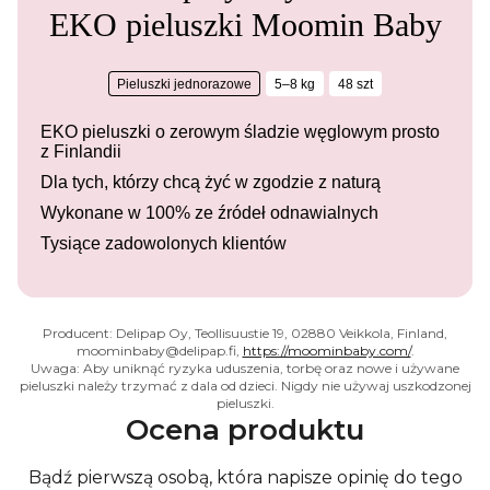
EKO pieluszki Moomin Baby
Pieluszki jednorazowe
5–8 kg
48 szt
EKO pieluszki o zerowym śladzie węglowym prosto
z Finlandii
Dla tych, którzy chcą żyć w zgodzie z naturą
Wykonane w 100% ze źródeł odnawialnych
Tysiące zadowolonych klientów
Producent: Delipap Oy, Teollisuustie 19, 02880 Veikkola, Finland,
moominbaby@delipap.fi,
https://moominbaby.com/
.
Uwaga: Aby uniknąć ryzyka uduszenia, torbę oraz nowe i używane
pieluszki należy trzymać z dala od dzieci. Nigdy nie używaj uszkodzonej
pieluszki.
Ocena produktu
Bądź pierwszą osobą, która napisze opinię do tego