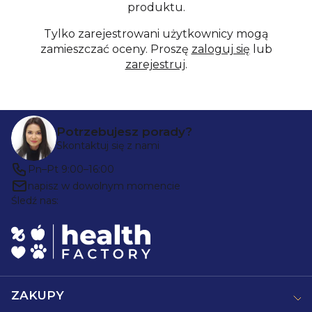
produktu.
Tylko zarejestrowani użytkownicy mogą
zamieszczać oceny. Proszę
zaloguj się
lub
zarejestruj
.
Stopka
Potrzebujesz porady?
Skontaktuj się z nami
Pn–Pt 9:00–16:00
napisz w dowolnym momencie
Śledź nas:
ZAKUPY