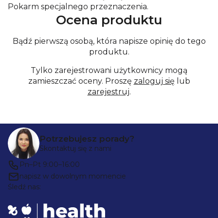
Pokarm specjalnego przeznaczenia.
Ocena produktu
Bądź pierwszą osobą, która napisze opinię do tego
produktu.
Tylko zarejestrowani użytkownicy mogą
zamieszczać oceny. Proszę
zaloguj się
lub
zarejestruj
.
S
Potrzebujesz porady?
t
Skontaktuj się z nami
o
Pn–Pt 9:00–16:00
p
napisz w dowolnym momencie
Śledź nas:
k
a