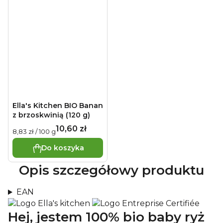
Ella's Kitchen BIO Banan
z brzoskwinią (120 g)
10,60 zł
Cena
8,83 zł / 100 g
jednostkowa:
Do koszyka
Opis szczegółowy produktu
EAN
Hej, jestem 100% bio baby ryż