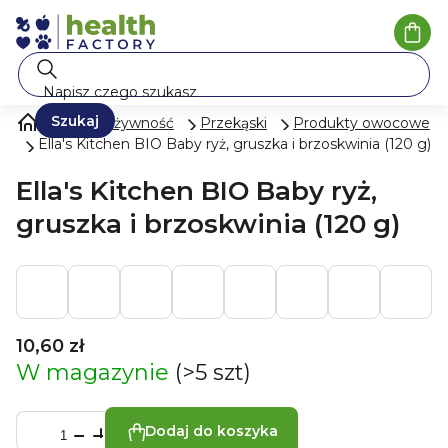
Przejść
do
Kosz
treści
Szukaj
Mleko i żywność
Przekąski
Produkty owocowe
Ella's Kitchen BIO Baby ryż, gruszka i brzoskwinia (120 g)
Ella's Kitchen BIO Baby ryż,
gruszka i brzoskwinia (120 g)
10,60 zł
W magazynie
(>5 szt)
Dodaj do koszyka