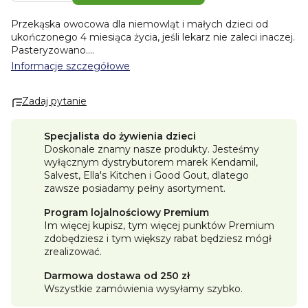
Przekąska owocowa dla niemowląt i małych dzieci od
ukończonego 4 miesiąca życia, jeśli lekarz nie zaleci inaczej.
Pasteryzowano.
Prawdziwa saszetka z dojrzałymi gruszkami i pachnącymi
Informacje szczegółowe
brzoskwiniami. Idealną konsystencję zapewnia odrobina
mąki ryżowej, więc nie trzeba było już niczego więcej
Zadaj pytanie
dodawać, oprócz krzty soku z cytryny, aby smak był
doskonały i zadowolił każde wymagające podniebienie.
Teksturę dopasowaliśmy tak, aby mogły nią delektować się
Specjalista do żywienia dzieci
mali smakosze od ukończonego 4 miesiąca życia i bez
Doskonale znamy nasze produkty. Jesteśmy
problemu mogli włączyć do swojej diety pokarmy stałe.
wyłącznym dystrybutorem marek Kendamil,
Cechy główne
Salvest, Ella's Kitchen i Good Gout, dlatego
✓ BIO jakość
zawsze posiadamy pełny asortyment.
✓ bez dodatku cukru*
✓ bez sztucznych barwników i konserwantów**
Program lojalnościowy Premium
✓ bez glutenu
Im więcej kupisz, tym więcej punktów Premium
✓ praktyczne opakowanie z zamknięciem
zdobędziesz i tym większy rabat będziesz mógł
✓ tekstura odpowiednia dla dzieci od 4 miesiąca życia ***
*
zrealizować.
Zawiera naturalnie występujące cukry.
** Jak, zgodnie z prawem, każda żywność dla niemowląt i
Darmowa dostawa od 250 zł
dzieci.
Wszystkie zamówienia wysyłamy szybko.
*** Jeśli lekarz nie zaleci inaczej.
Skład:
bio gruszka 59%, bio