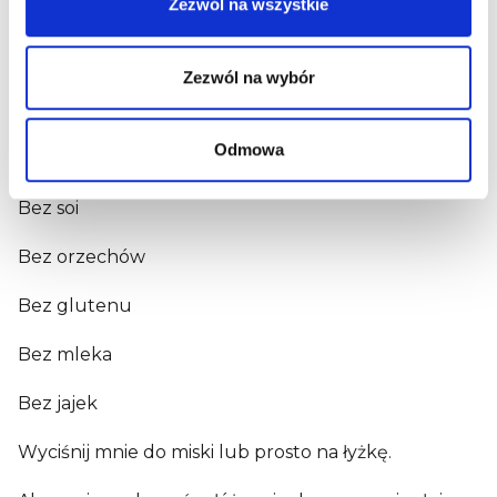
Zezwól na wszystkie
g
1
2
W tym nasycone kwasy tłuszczowe <0,1 g.
W tym
cukry 8,3 g.
Zezwól na wybór
3
O zawartości soli decyduje naturalnie występujący
w produktach sód.
Odmowa
Wegetariańskie
Bez soi
Bez orzechów
Bez glutenu
Bez mleka
Bez jajek
Wyciśnij mnie do miski lub prosto na łyżkę.