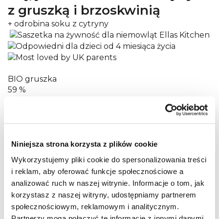
z gruszką i brzoskwinią
+ odrobina soku z cytryny
BIO gruszka
59 %
BIO brzoskwinia
38 %
i wiele innych dobrych rzeczy...
BIO gruszka 59%, BIO brzoskwinia 38%, BIO mąka
Niniejsza strona korzysta z plików cookie
ryżowa 3%, koncentrat BIO soku z cytryny
Wykorzystujemy pliki cookie do spersonalizowania treści
Wartości odżywcze
i reklam, aby oferować funkcje społecznościowe a
analizować ruch w naszej witrynie.
Informacje o tom, jak
Informacje żywieniowe na 100 g:
korzystasz z naszej witryny, udostępniamy partnerem
Energia
społecznościowym, reklamowym i analitycznym.
233/55
Partnerzy mogą połączyć te informacje z innymi danymi