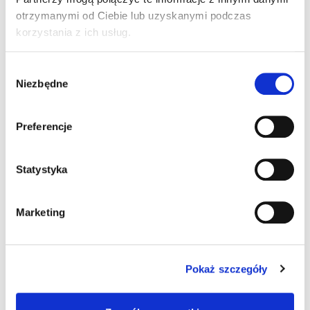
kJ/kcal
otrzymanymi od Ciebie lub uzyskanymi podczas
korzystania z ich usług.
1
Tłuszcz
<0,5
Wybór
g
Niezbędne
zgody
2
Węglowodany
11,4
Preferencje
g
Błonnik
Statystyka
2,4
g
Marketing
Białko
0,8
g
Pokaż szczegóły
3
Sól
0,02