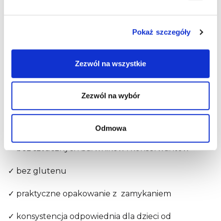
Ponadto melon, ananas, kokos i jabłka są
przetwarzane przy użyciu delikatnej metody
pasteryzacji, aby zachować wartość odżywczą tych
Pokaż szczegóły
składników. Aby zadowolić kubki smakowe i małe
brzuszki, do smaku dodaliśmy kroplę soku z
cytryny.
Zezwól na wszystkie
Cechy główne:
Zezwól na wybór
✓
BIO jakość
✓
bez dodatku cukru*
Odmowa
✓
bez sztucznych barwników i konserwantów**
✓
bez glutenu
✓
praktyczne opakowanie z zamykaniem
✓
konsystencja odpowiednia dla dzieci od