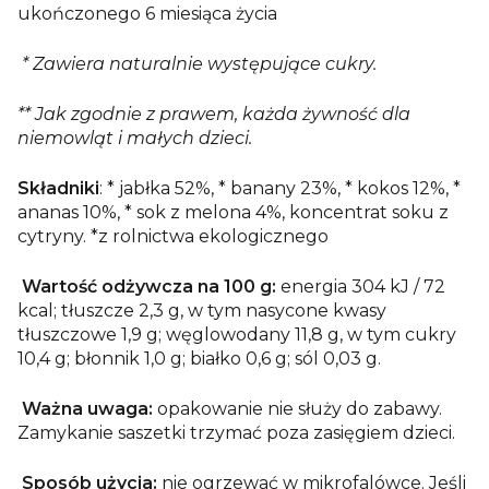
ukończonego 6 miesiąca życia
* Zawiera naturalnie występujące cukry.
** Jak zgodnie z prawem, każda żywność dla
niemowląt i małych dzieci.
Składniki
: * jabłka 52%, * banany 23%, * kokos 12%, *
ananas 10%, * s
ok z melona
4%, koncentrat soku z
cytryny. *z rolnictwa ekologicznego
Wartość odżywcza na 100 g:
energia 304 kJ / 72
kcal; tłuszcze 2,3 g, w tym nasycone kwasy
tłuszczowe 1,9 g; węglowodany 11,8 g, w tym cukry
10,4 g; błonnik 1,0 g; białko 0,6 g; sól 0,03 g.
Ważna uwaga:
opakowanie nie służy do zabawy.
Zamykanie saszetki trzymać poza zasięgiem dzieci.
Sposób użycia:
nie ogrzewać w mikrofalówce. Jeśli