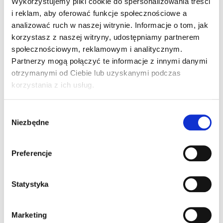
Wykorzystujemy pliki cookie do spersonalizowania treści
i reklam, aby oferować funkcje społecznościowe a
analizować ruch w naszej witrynie.
Informacje o tom, jak
korzystasz z naszej witryny, udostępniamy partnerem
społecznościowym, reklamowym i analitycznym.
Partnerzy mogą połączyć te informacje z innymi danymi
Ella's Kitchen BIO RED
Ella's Kitchen BIO
otrzymanymi od Ciebie lub uzyskanymi podczas
ONE Puree owocowe z
YELLOW ONE Puree
truskawką (90 g)
owocowe z bananem
korzystania z ich usług.
(90 g)
7,30 zł
7,30 zł
Cena
8,11 zł / 100 g
jednostkowa:
Wybór
Niezbędne
zgody
Opis szczegółowy produktu
Preferencje
Przekąska owocowa od ukończonego 6 miesiąca
życia. Pasteryzowano.
Statystyka
Ekonomiczne opakowanie dziecięcych BIO saszetek
owocowych, wewnątrz których na małych
Marketing
smakoszy czeka wybór najwyższej jakości owoców.