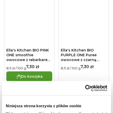
Ella's Kitchen BIO PINK
Ella's Kitchen BIO
ONE smoothie
PURPLE ONE Puree
owocowe z rabarbarem
owocowe z czarną
(90 g)
porzeczką (90 g)
7,30 zł
7,30 zł
Cena
Cena
8,11 zł / 100 g
8,11 zł / 100 g
jednostkowa:
jednostkowa:
Do koszyka
Niniejsza strona korzysta z plików cookie