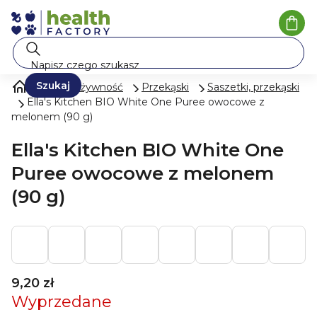
Przejść
do
Kosz
treści
Szukaj
Mleko i żywność
Przekąski
Saszetki, przekąski
Ella's Kitchen BIO White One Puree owocowe z
melonem (90 g)
Ella's Kitchen BIO White One
Puree owocowe z melonem
(90 g)
9,20 zł
Wyprzedane