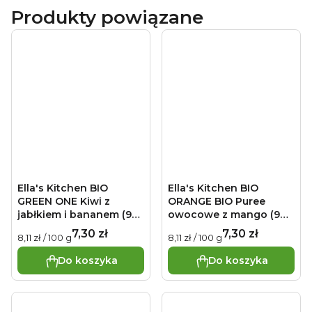
saszetka jest przechowywana w temperaturze pokojowej,
Produkty powiązane
jej zawartość może być spożywana bez podgrzewania.
Przechowywanie:
nieotwarte jeszcze opakowanie
przechowywać w temp. pokojowej. Po otwarciu
przechowywać w lodówce i zużyć do 48 godzin. Najlepiej
spożyć przed: patrz tylna strona opakowania.
Dystrybutor:
Health Academy, s. r. o., Zbraslavská 22 / 49, 159 00, Praga,
Republika Czeska.
Ella's Kitchen BIO
Ella's Kitchen BIO
GREEN ONE Kiwi z
ORANGE BIO Puree
jabłkiem i bananem (90
owocowe z mango (90
g)
g)
7,30 zł
7,30 zł
Cena
Cena
8,11 zł / 100 g
8,11 zł / 100 g
jednostkowa:
jednostkowa:
Do koszyka
Do koszyka